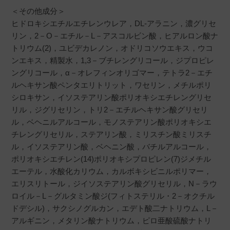
＜その他成分＞
ヒドロキシエチルエチレンウレア，DL-アラニン，濃グリセ
リン，2－O－エチル－L－アスコルビン酸，ヒアルロン酸ナ
トリウム(2)，ユビデカレノン，オドリコソウエキス，ウコ
ンエキス，精製水，1,3－ブチレングリコール，ジプロピレ
ングリコール，α－オレフィンオリゴマー，テトラ2－エチ
ルヘキサン酸ペンタエリトリット，ワセリン，メチルポリ
シロキサン，イソステアリン酸ポリオキシエチレングリセ
リル，ジグリセリン，トリ2－エチルヘキサン酸グリセリ
ル，ベヘニルアルコール，モノステアリン酸ポリオキシエ
チレングリセリル，ステアリン酸，ミリスチン酸ミリスチ
ル，イソステアリン酸，ベヘニン酸，バチルアルコール，
ポリオキシエチレン(14)ポリオキシプロピレン(7)ジメチル
エーテル，水酸化カリウム，カルボキシビニルポリマー，
エリスリトール，ジイソステアリン酸グリセリル，N－ラウ
ロイル－L－グルタミン酸ジ(フィトステリル・2－オクチル
ドデシル)，サクシノグルカン，エデト酸二ナトリウム，L－
アルギニン，メタリン酸ナトリウム，ピロ亜酸硫酸ナトリ