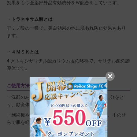
効果をもつ医薬部外品有効成分をＷ配合をしています。
・トラネキサム酸とは
アミノ酸の一種で、美白効果の他に肌あれ防止効果もあり
ます。
・４ＭＳＫとは
4-メトキシサリチル酸カリウム塩の略称で、サリチル酸の誘
導体です。
ご使用方法
・洗顔のあと、コットンにディスペンサー3回押し分をと
り、顔全体にていねいになじませます。
・施術後や肌が敏感なときは、コットンは使わず、手のひ
らで肌を軽くおさえるようにしてなじませます。