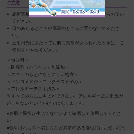
ご注意
施術直後は、肌に異常がないことを確認してからお使い
ください。
日のあたるところや高温のところに置かないでくださ
い。
直射日光にあたってお肌に異常があらわれたときは、ご
使用をおやめください。
＜無香料＞
＜防腐剤（パラベン）無添加＞
＜ニキビのもとになりにくい処方＞
＜ノンコメドジェニックテスト済み＞
＜アレルギーテスト済み＞
※すべての方にニキビができない、アレルギー皮ふ刺激が
起こらないというわけではありません。
●お肌に異常が生じてないかよく確認して使用してくださ
い。
●傷やはれもの・湿しんなど異常のある部位にはお使いにな