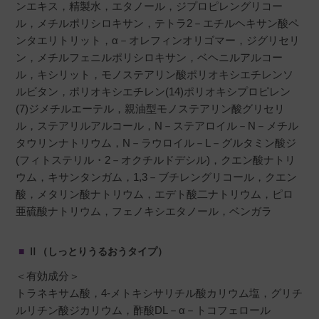
ンエキス，精製水，エタノール，ジプロピレングリコー
ル，メチルポリシロキサン，テトラ2－エチルヘキサン酸ペ
ンタエリトリット，α－オレフィンオリゴマー，ジグリセリ
ン，メチルフェニルポリシロキサン，ベヘニルアルコー
ル，キシリット，モノステアリン酸ポリオキシエチレンソ
ルビタン，ポリオキシエチレン(14)ポリオキシプロピレン
(7)ジメチルエーテル，親油型モノステアリン酸グリセリ
ル，ステアリルアルコール，N－ステアロイル－N－メチル
タウリンナトリウム，N－ラウロイル－L－グルタミン酸ジ
(フィトステリル・2－オクチルドデシル)，クエン酸ナトリ
ウム，キサンタンガム，1,3－ブチレングリコール，クエン
酸，メタリン酸ナトリウム，エデト酸二ナトリウム，ピロ
亜硫酸ナトリウム，フェノキシエタノール，ベンガラ
Ⅱ（しっとりうるおうタイプ）
＜有効成分＞
トラネキサム酸，4-メトキシサリチル酸カリウム塩，グリチ
ルリチン酸ジカリウム，酢酸DL－α－トコフェロール