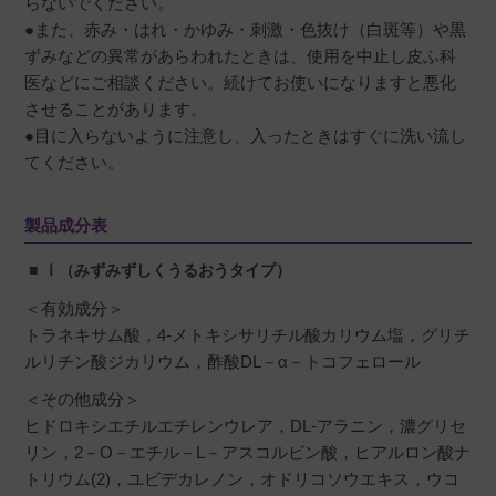
らないでください。
●また、赤み・はれ・かゆみ・刺激・色抜け（白斑等）や黒
ずみなどの異常があらわれたときは、使用を中止し皮ふ科
医などにご相談ください。続けてお使いになりますと悪化
させることがあります。
●目に入らないように注意し、入ったときはすぐに洗い流し
てください。
製品成分表
Ⅰ（みずみずしくうるおうタイプ）
＜有効成分＞
トラネキサム酸，4-メトキシサリチル酸カリウム塩，グリチ
ルリチン酸ジカリウム，酢酸DL－α－トコフェロール
＜その他成分＞
ヒドロキシエチルエチレンウレア，DL-アラニン，濃グリセ
リン，2－O－エチル－L－アスコルビン酸，ヒアルロン酸ナ
トリウム(2)，ユビデカレノン，オドリコソウエキス，ウコ