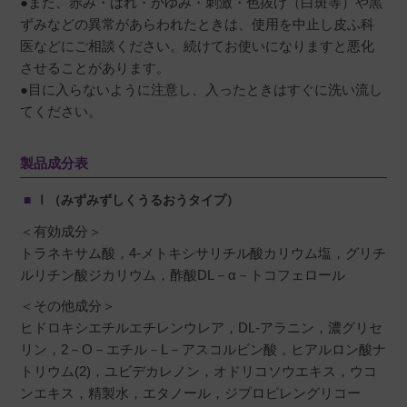
●また、赤み・はれ・かゆみ・刺激・色抜け（白斑等）や黒
ずみなどの異常があらわれたときは、使用を中止し皮ふ科
医などにご相談ください。続けてお使いになりますと悪化
させることがあります。
●目に入らないように注意し、入ったときはすぐに洗い流し
てください。
製品成分表
Ⅰ（みずみずしくうるおうタイプ）
＜有効成分＞
トラネキサム酸，4-メトキシサリチル酸カリウム塩，グリチ
ルリチン酸ジカリウム，酢酸DL－α－トコフェロール
＜その他成分＞
ヒドロキシエチルエチレンウレア，DL-アラニン，濃グリセ
リン，2－O－エチル－L－アスコルビン酸，ヒアルロン酸ナ
トリウム(2)，ユビデカレノン，オドリコソウエキス，ウコ
ンエキス，精製水，エタノール，ジプロピレングリコー