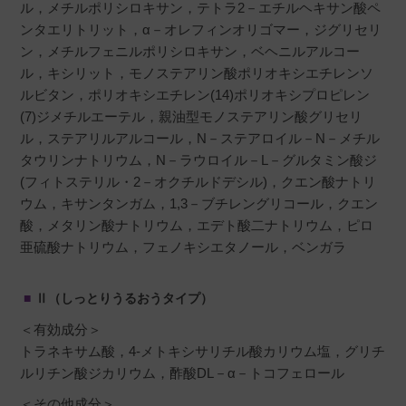
ル，メチルポリシロキサン，テトラ2－エチルヘキサン酸ペ
ンタエリトリット，α－オレフィンオリゴマー，ジグリセリ
ン，メチルフェニルポリシロキサン，ベヘニルアルコー
ル，キシリット，モノステアリン酸ポリオキシエチレンソ
ルビタン，ポリオキシエチレン(14)ポリオキシプロピレン
(7)ジメチルエーテル，親油型モノステアリン酸グリセリ
ル，ステアリルアルコール，N－ステアロイル－N－メチル
タウリンナトリウム，N－ラウロイル－L－グルタミン酸ジ
(フィトステリル・2－オクチルドデシル)，クエン酸ナトリ
ウム，キサンタンガム，1,3－ブチレングリコール，クエン
酸，メタリン酸ナトリウム，エデト酸二ナトリウム，ピロ
亜硫酸ナトリウム，フェノキシエタノール，ベンガラ
Ⅱ（しっとりうるおうタイプ）
＜有効成分＞
トラネキサム酸，4-メトキシサリチル酸カリウム塩，グリチ
ルリチン酸ジカリウム，酢酸DL－α－トコフェロール
＜その他成分＞