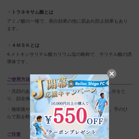
・トラネキサム酸とは
アミノ酸の一種で、美白効果の他に肌あれ防止効果もあり
ます。
・４ＭＳＫとは
4-メトキシサリチル酸カリウム塩の略称で、サリチル酸の誘
導体です。
ご使用方法
・洗顔のあと、コットンにディスペンサー3回押し分をと
り、顔全体にていねいになじませます。
・施術後や肌が敏感なときは、コットンは使わず、手のひ
らで肌を軽くおさえるようにしてなじませます。
ご注意