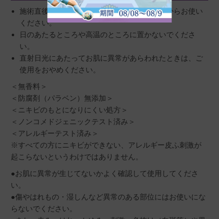
施術直後は、肌に異常がないことを確認してからお使い
ください。
日のあたるところや高温のところに置かないでくださ
い。
直射日光にあたってお肌に異常があらわれたときは、ご
使用をおやめください。
＜無香料＞
＜防腐剤（パラベン）無添加＞
＜ニキビのもとになりにくい処方＞
＜ノンコメドジェニックテスト済み＞
＜アレルギーテスト済み＞
※すべての方にニキビができない、アレルギー皮ふ刺激が
起こらないというわけではありません。
●お肌に異常が生じてないかよく確認して使用してくださ
い。
●傷やはれもの・湿しんなど異常のある部位にはお使いにな
らないでください。