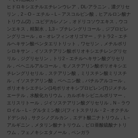
ヒドロキシエチルエチレンウレア，DL-アラニン，濃グリセ
リン，2－O－エチル－L－アスコルビン酸，ヒアルロン酸ナ
トリウム(2)，ユビデカレノン，オドリコソウエキス，ウコ
ンエキス，精製水，1,3－ブチレングリコール，ジプロピレ
ングリコール，α－オレフィンオリゴマー，テトラ2－エチ
ルヘキサン酸ペンタエリトリット，ワセリン，メチルポリ
シロキサン，イソステアリン酸ポリオキシエチレングリセ
リル，ジグリセリン，トリ2－エチルヘキサン酸グリセリ
ル，ベヘニルアルコール，モノステアリン酸ポリオキシエ
チレングリセリル，ステアリン酸，ミリスチン酸ミリスチ
ル，イソステアリン酸，ベヘニン酸，バチルアルコール，
ポリオキシエチレン(14)ポリオキシプロピレン(7)ジメチル
エーテル，水酸化カリウム，カルボキシビニルポリマー，
エリスリトール，ジイソステアリン酸グリセリル，N－ラウ
ロイル－L－グルタミン酸ジ(フィトステリル・2－オクチル
ドデシル)，サクシノグルカン，エデト酸二ナトリウム，L－
アルギニン，メタリン酸ナトリウム，ピロ亜酸硫酸ナトリ
ウム，フェノキシエタノール，ベンガラ