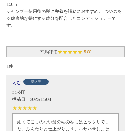
150ml
シャンプー使用後の髪に栄養を補給におすすめ。 つやのあ
る健康的な髪にする成分を配合したコンディショナーで
す。
5.00
1
えむ
購入者
非公開
投稿日
2022/11/08
細くてこしのない髪の毛の私にはピッタリでし
た。ふんわりと仕上がります。パサパサしませ