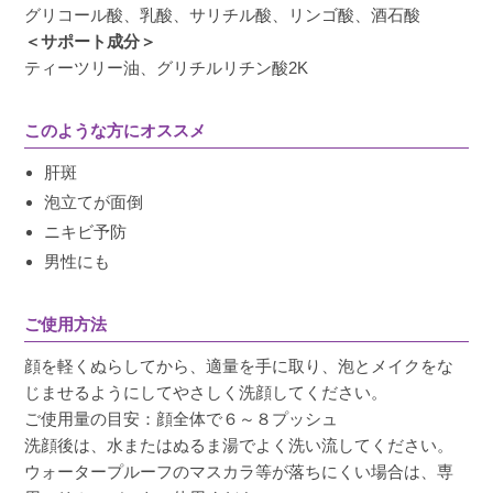
グリコール酸、乳酸、サリチル酸、リンゴ酸、酒石酸
ピーリング効果もあるのにお風呂上がりも突っ
＜サポート成分＞
張らないのでとても良いです！
ティーツリー油、グリチルリチン酸2K
このような方にオススメ
さきのすけ
購入者
肝斑
泡立てが面倒
福岡県
20代
ニキビ予防
投稿日
2025/06/30
男性にも
ずっと愛用しております。洗顔とクレンジング
ご使用方法
の両方の機能があり、泡に出てくるので、肌へ
顔を軽くぬらしてから、適量を手に取り、泡とメイクをな
の摩擦もなく時短になります。
じませるようにしてやさしく洗顔してください。
ご使用量の目安：顔全体で６～８プッシュ
洗顔後は、水またはぬるま湯でよく洗い流してください。
ウォータープルーフのマスカラ等が落ちにくい場合は、専