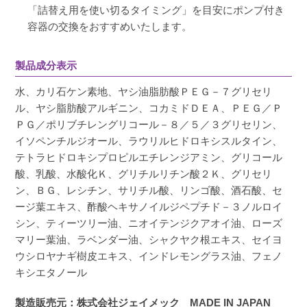
「詰替え用を使い切るタイミング」を目安にポンプ付き
容器の交換をおすすめいたします。
製品成分表示
水、カリ石ケン素地、ヤシ油脂肪酸ＰＥＧ－７グリセリ
ル、ヤシ脂肪酸アルギニン、コカミドＤＥＡ、ＰＥＧ／Ｐ
ＰＧ／ポリブチレングリコール－８／５／３グリセリン、
イソペンチルジオール、ラウリルヒドロキシスルタイン、
テトラヒドロキシプロピルエチレンジアミン、グリコール
酸、乳酸、水酸化Ｋ、グリチルリチン酸２Ｋ、グリセリ
ン、ＢＧ、レシチン、サリチル酸、リンゴ酸、酒石酸、セ
ージ葉エキス、酢酸ヘキサノイルジペプチド－３ノルロイ
シン、ティーツリー油、ニオイテンジクアオイ油、ローズ
マリー葉油、ラベンダー油、シャクヤク根エキス、セイヨ
ウシロヤナギ樹皮エキス、インドレモングラス油、フェノ
キシエタノール
製造販売元：株式会社ジェイメック MADE IN JAPAN