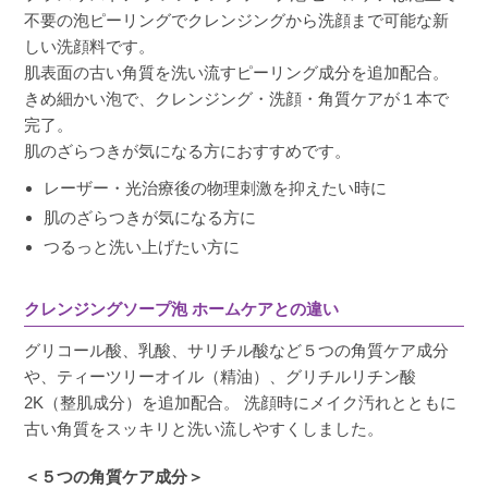
もち
購入者
不要の泡ピーリングでクレンジングから洗顔まで可能な新
しい洗顔料です。
非公開
肌表面の古い角質を洗い流すピーリング成分を追加配合。
投稿日
2025/09/29
きめ細かい泡で、クレンジング・洗顔・角質ケアが１本で
完了。
肌のざらつきが気になる方におすすめです。
定期的に通っている施設にもこの洗顔が置いて
ありすごく気になっていました。安心して使用
レーザー・光治療後の物理刺激を抑えたい時に
できてます。
肌のざらつきが気になる方に
つるっと洗い上げたい方に
クレンジングソープ泡 ホームケアとの違い
うのちゃん
購入者
グリコール酸、乳酸、サリチル酸など５つの角質ケア成分
40代
や、ティーツリーオイル（精油）、グリチルリチン酸
投稿日
2025/08/12
2K（整肌成分）を追加配合。 洗顔時にメイク汚れとともに
古い角質をスッキリと洗い流しやすくしました。
＜５つの角質ケア成分＞
詰替ができて嬉しいです！
