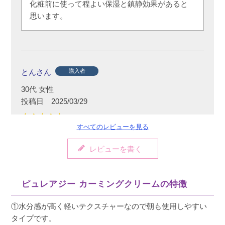
化粧前に使って程よい保湿と鎮静効果があると
思います。
とんさん
購入者
30代
女性
投稿日
2025/03/29
すべてのレビューを見る
ナイアシンアミドが入っているクリームを探し
レビューを書く
ていたので嬉しいです。
ピュレアジー カーミングクリームの特徴
①水分感が高く軽いテクスチャーなので朝も使用しやすい
MIP
購入者
タイプです。