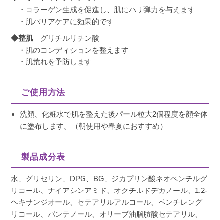
・コラーゲン生成を促進し、肌にハリ弾力を与えます
ピュレアジーのミストとパックをしてもらい知
・肌バリアケアに効果的です
りました！

大事な日の前の日はパック→こちらのクリーム
◆整肌
グリチルリチン酸
を使ってます！イイ感じです！！
・肌のコンディションを整えます
・肌荒れを予防します
ご使用方法
iwacho0913
購入者
洗顔、化粧水で肌を整えた後パール粒大2個程度を顔全体
非公開
に塗布します。（朝使用や春夏におすすめ）
投稿日
2023/06/10
製品成分表
ダウンタイム中のケアとして圧倒的にベストで
水、グリセリン、DPG、BG、ジカプリン酸ネオペンチルグ
す！
リコール、ナイアシンアミド、オクチルドデカノール、1.2-
ヘキサンジオール、セテアリルアルコール、ペンチレング
リコール、パンテノール、オリーブ油脂肪酸セテアリル、