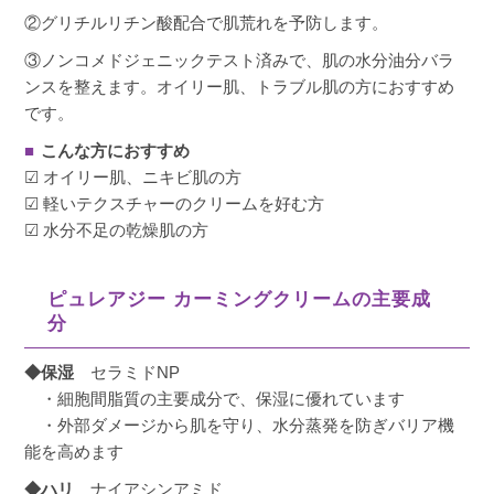
40代
女性
②グリチルリチン酸配合で肌荒れを予防します。
投稿日
2024/08/31
③ノンコメドジェニックテスト済みで、肌の水分油分バラ
ンスを整えます。オイリー肌、トラブル肌の方におすすめ
敏感肌で合わないとすぐ湿疹ができるのですが
です。
こちらは全く問題なく使用できました。香りも
■
こんな方におすすめ
よくてつけるととても癒されます。保湿もしっ
☑ オイリー肌、ニキビ肌の方
かりされるので使用を続けていきたいと思いま
☑ 軽いテクスチャーのクリームを好む方
す。
☑ 水分不足の乾燥肌の方
ピュレアジー カーミングクリームの主要成
分
匿名。。
購入者
◆保湿
セラミドNP
愛知県
20代
・細胞間脂質の主要成分で、保湿に優れています
投稿日
2024/06/01
・外部ダメージから肌を守り、水分蒸発を防ぎバリア機
能を高めます
◆ハリ
ナイアシンアミド
他院でポテンツァをした後の鎮静で
