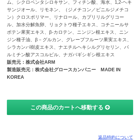
ム、シクロペンタシロキサン、フィチン酸、海水、1,2-ヘキ
サンジオール、リモネン、（ジメチコン／ビニルジメチコ
ン）クロスポリマー、リナロール、カプリリルグリコー
ル、加水分解魚卵、リョクトウ種子エキス、コチニールサ
ボテン果実エキス、β-カロテン、ニンジン根エキス、ニン
ジン種子油、β－グルカン、グレープフルーツ果実エキス、
シラカンバ樹皮エキス、ナエチルヘキシルグリセリン、パ
ルミチン酸アスコルビル、ナガバギシギシ根エキス
販売元：株式会社ARM
製造販売元：株式会社グロースカンパニー MADE IN
KOREA
この商品のカートへ移動する
返品特約について