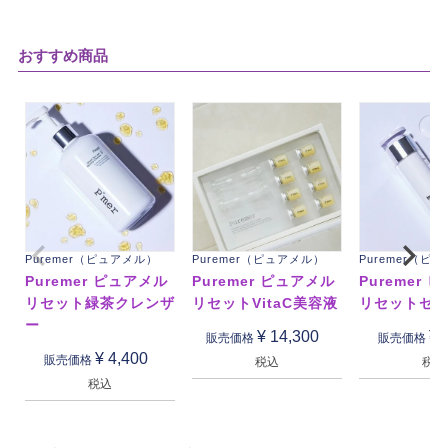
おすすめ商品
Puremer（ピュアメル）
Puremer（ピュアメル）
Puremer（ピ
Puremer ピュアメル
Puremer ピュアメル
Puremer 
リセット緑茶クレンザ
リセットVitaC美容液
リセットセ
ー
¥
14,300
¥
販売価格
販売価格
¥
4,400
販売価格
税込
税込
税込