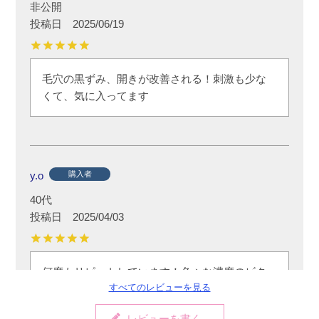
非公開
投稿日
2025/06/19
毛穴の黒ずみ、開きが改善される！刺激も少な
くて、気に入ってます
y.o
購入者
40代
投稿日
2025/04/03
何度もリピートしています！色々な濃度のビタ
すべてのレビューを見る
ミンCや誘導体を使ってきましたが、この商品は
ツヤと毛穴に特化していて、塗った直後から
レビューを書く