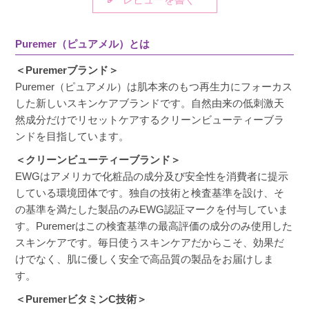
艶々します。なので浮気しても戻ってしまいま
す。デメリットは刺激かと思いますが、使う順
番や化粧水を多めにつけたりし調整ができま
Puremer（ピュアメル）とは
す！

＜Puremerブランド＞
ぼんやりの色素沈着はかなり薄くなります♪
Puremer（ピュアメル）は肌本来のもつ再生力にフォーカス
した新しいスキンケアブランドです。自然由来の低刺激天
然成分だけでリセットケアするクリーンビューティーブラ
ンドを目指しています。
あい
購入者
＜クリーンビューティーブランド＞
非公開
EWGはアメリカで化粧品の成分及び安全性を消費者に提示
投稿日
2025/01/30
している環境団体です。独自の技術と検査基準を設け、そ
の基準を満たした製品のみEWG認証マークを付与していま
す。Puremerはこの検査基準の最高評価の成分のみ使用した
フレッシュなビタミンCだと思うのですが、瓶の
スキンケアです。毎日使うスキンケアだからこそ、効果だ
蓋を取るのも取りにくいですし、付属の蓋を取
けでなく、肌に優しく安全で高品質の製品をお届けしま
り付けるのもやりにくいです。
す。
＜PuremerビタミンC技術＞