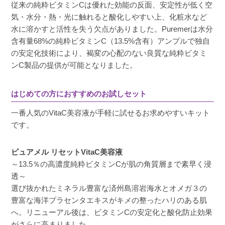
従来の純粋ビタミンCは優れた効能の反面、安定性が低く空
気・水分・熱・光に触れると酸化しやすい上、化粧水など
水に溶かすと活性を失う欠点がありました。Puremerは水分
みかん
購入者
含有量68%の純粋ビタミンC（13.5%含有）アンプルで独自
非公開
の安定化技術により、褐変の心配のない良質な純粋ビタミ
投稿日
2024/05/28
ンC製品の提供が可能となりました。
はじめての方におすすめのお試しセット
肌がつるんとなる感じはあり、良い商品だと思
いましたが、少し香りにくせがあるので好みが
一番人気のVitaC美容液が手軽に試せるお求めやすいキット
あるかもしれません
です。
ピュアメル リセットVitaC美容液
～13.5％の高濃度純粋ビタミンCが肌の角質層まで素早く浸
透～
るな
購入者
選び抜かれたミネラル豊富な済州島溶岩海水とオメガ３の
30代
豊富な海洋プラセンタエキスがキメの整ったハリのある肌
投稿日
2024/03/21
へ。リニューアル後は、ビタミンCの安定化と酸化防止効果
がさらに高まりました。