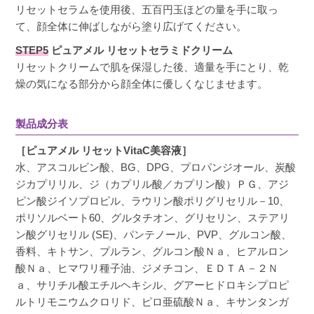
リセットセラムを使用後、五百円玉ほどの量を手に取っ
て、顔全体に伸ばしながら塗り広げてください。
STEP5
ピュアメル リセットセラミドクリーム
リセットクリームで肌を保湿した後、適量を手にとり、乾
燥の気になる部分から顔全体に優しくなじませます。
製品成分表
［ピュアメル リセットVitaC美容液］
水、アスコルビン酸、BG、DPG、プロパンジオール、炭酸
ジカプリリル、ジ（カプリル酸／カプリン酸）ＰＧ、アジ
ピン酸ジイソプロピル、ラウリン酸ポリグリセリル－10、
ポリソルベート60、グルタチオン、グリセリン、ステアリ
ン酸グリセリル (SE)、パンテノール、PVP、グルコン酸、
香料、キトサン、プルラン、グルコン酸Ｎａ、ヒアルロン
酸Ｎａ、ヒマワリ種子油、ジメチコン、ＥＤＴＡ－２Ｎ
ａ、サリチル酸エチルヘキシル、グアーヒドロキシプロピ
ルトリモニウムクロリド、ピロ亜硫酸Ｎａ、キサンタンガ