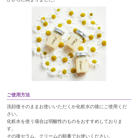
たるみ毛穴に効果があるかと思い購入しまし
た。こってりとしたテクスチャーで、保湿もさ
れる感じがしました。ビタミンCの刺激感もない
です。朝のみの使用、使用量ケチって2週間弱使
用しましたが、目に見える改善はありませんで
した。長期スパンで使用すればまた変わるのか
もしれませんが、コスパも使用感もビューティ
フルスキンのビタミンC美容液のほうが個人的に
は好きです。
ご使用方法
洗顔後そのままお使いいただくか化粧水の後にご使用くだ
さい。
化粧水を使う場合は弱酸性のものをおすすめしておりま
す。
その後セラム、クリームの順番でお使いください。