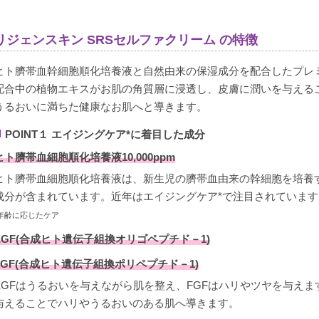
リジェンスキン SRSセルファクリーム の特徴
購入者
美容オタ
ヒト臍帯血幹細胞順化培養液と自然由来の保湿成分を配合したプレ
非公開
配合中の植物エキスがお肌の角質層に浸透し、皮膚に潤いを与える
投稿日
うるおいに満ちた健康なお肌へと導きます。
2023/08/15
POINT１ エイジングケア*に着目した成分
ヒト臍帯血細胞順化培養液10,000ppm
ヒト臍帯血細胞順化培養液は、新生児の臍帯血由来の幹細胞を培養
可もなく不可もなく、夜のみ使用

成分が含まれています。近年はエイジングケア*で注目されています
肌施術した後に基本つかってます、冬には少し保湿たりないか
*年齢に応じたケア
EGF(合成ヒト遺伝子組換オリゴペプチド－1)
FGF(合成ヒト遺伝子組換ポリペプチド－1)
購入者
nk5
EGFはうるおいを与えながら肌を整え、FGFはハリやツヤを与え
与えることでハリやうるおいのある肌へ導きます。
非公開