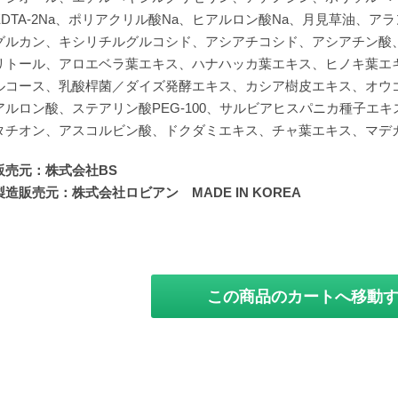
EDTA-2Na、ポリアクリル酸Na、ヒアルロン酸Na、月見草油、ア
グルカン、キシリチルグルコシド、アシアチコシド、アシアチン酸
リトール、アロエベラ葉エキス、ハナハッカ葉エキス、ヒノキ葉エ
ルコース、乳酸桿菌／ダイズ発酵エキス、カシア樹皮エキス、オウ
アルロン酸、ステアリン酸PEG-100、サルビアヒスパニカ種子エ
タチオン、アスコルビン酸、ドクダミエキス、チャ葉エキス、マデ
販売元：株式会社BS
製造販売元：株式会社ロビアン MADE IN KOREA
この商品のカートへ移動