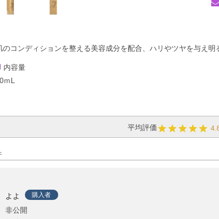
肌のコンディションを整える美容成分を配合、ハリやツヤを与え明
内容量
50ｍL
4.
購入者
よよ
非公開