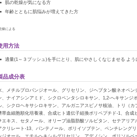
肌の乾燥が気になる方
年齢とともに肌悩みが増えてきた方
*乾燥による
使用方法
適量(1～３プッシュ)を手にとり、肌にやさしくなじませる よ
製品成分表
水、メチルプロパンジオール、グリセリン、ジヘプタン酸ネオペン
ン、ナイアシンアミド、シクロペンタシロキサン、1,2-へキサンジ
ル、シクロヘキサシロキサン、アルガニアスピノサ核油、トリ（カ
臍帯血細胞順化培養液、合成ヒト遺伝子組換ポリペプチド-1、合成
サエキス、セタノール、オリーブ油脂肪酸ソルビタン、セテアリア
アクリレート-13、パンテノール、ポリイソブテン、ペンチレング
ンジオール、エチルヘキシルグリセリン、アデノシン、ポリソルベー