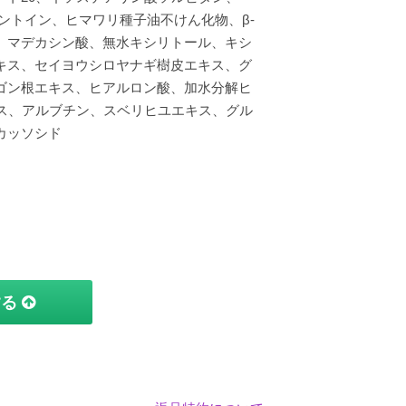
ラントイン、ヒマワリ種子油不けん化物、β-
、マデカシン酸、無水キシリトール、キシ
キス、セイヨウシロヤナギ樹皮エキス、グ
ゴン根エキス、ヒアルロン酸、加水分解ヒ
キス、アルブチン、スベリヒユエキス、グル
カッソシド
する