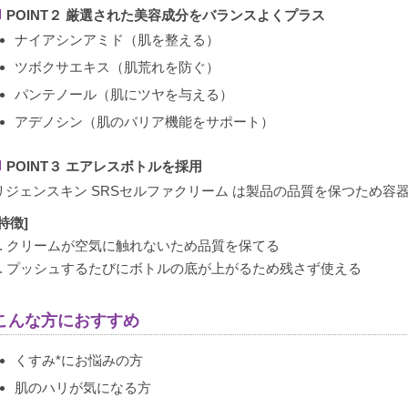
投稿日
POINT２ 厳選された美容成分をバランスよくプラス
2023/07/16
ナイアシンアミド（肌を整える）
ツボクサエキス（肌荒れを防ぐ）
パンテノール（肌にツヤを与える）
保湿用に購入しました。アンチエイジングにも良いと思います
アデノシン（肌のバリア機能をサポート）
POINT３ エアレスボトルを採用
リジェンスキン SRSセルファクリーム は製品の品質を保つため容
購入者
mimi
[特徴]
女性
1. クリームが空気に触れないため品質を保てる
投稿日
2. プッシュするたびにボトルの底が上がるため残さず使える
2022/08/06
こんな方におすすめ
くすみ*にお悩みの方
デリケートな乾燥肌ですが、このクリームを使用すると肌の調
肌のハリが気になる方