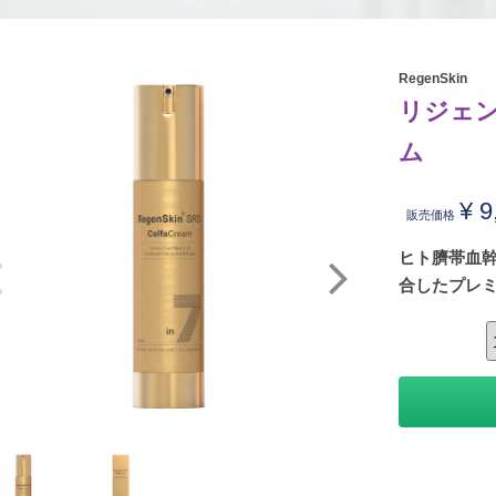
RegenSkin
リジェン
ム
¥
9
販売価格
ヒト臍帯血
合したプレ