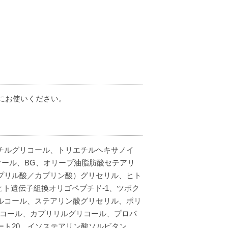
うにお使いください。
チルグリコール、トリエチルヘキサノイ
オール、BG、オリーブ油脂肪酸セテアリ
プリル酸／カプリン酸）グリセリル、ヒト
ヒト遺伝子組換オリゴペプチド-1、ツボク
ルコール、ステアリン酸グリセリル、ポリ
リコール、カプリリルグリコール、プロパ
ト20、イソステアリン酸ソルビタン、