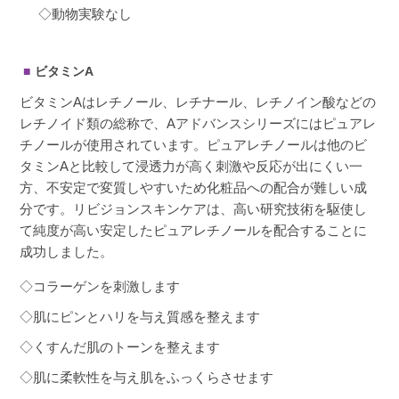
◇動物実験なし
ビタミンA
ビタミンAはレチノール、レチナール、レチノイン酸などの
レチノイド類の総称で、Aアドバンスシリーズにはピュアレ
チノールが使用されています。ピュアレチノールは他のビ
タミンAと比較して浸透力が高く刺激や反応が出にくい一
方、不安定で変質しやすいため化粧品への配合が難しい成
分です。リビジョンスキンケアは、高い研究技術を駆使し
て純度が高い安定したピュアレチノールを配合することに
成功しました。
◇コラーゲンを刺激します
◇肌にピンとハリを与え質感を整えます
◇くすんだ肌のトーンを整えます
◇肌に柔軟性を与え肌をふっくらさせます