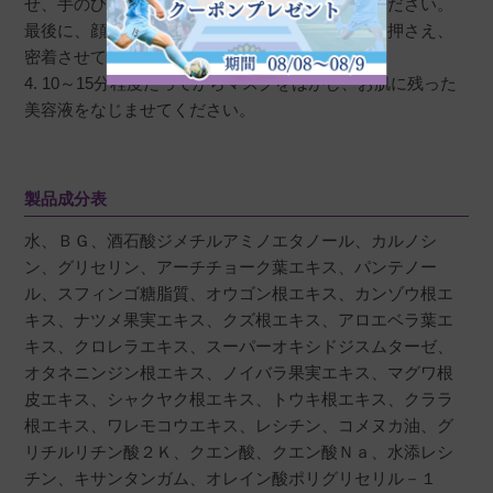
せ、手のひら全体で５～６秒押さえて固定してください。
最後に、顔全体を手のひら全体で包みこむように押さえ、
密着させてください。
4. 10～15分程度たってからマスクをはがし、お肌に残った
美容液をなじませてください。
製品成分表
水、ＢＧ、酒石酸ジメチルアミノエタノール、カルノシ
ン、グリセリン、アーチチョーク葉エキス、パンテノー
ル、スフィンゴ糖脂質、オウゴン根エキス、カンゾウ根エ
キス、ナツメ果実エキス、クズ根エキス、アロエベラ葉エ
キス、クロレラエキス、スーパーオキシドジスムターゼ、
オタネニンジン根エキス、ノイバラ果実エキス、マグワ根
皮エキス、シャクヤク根エキス、トウキ根エキス、クララ
根エキス、ワレモコウエキス、レシチン、コメヌカ油、グ
リチルリチン酸２Ｋ、クエン酸、クエン酸Ｎａ、水添レシ
チン、キサンタンガム、オレイン酸ポリグリセリル－１