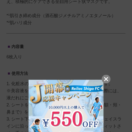
え、積極的にケアできる全顔用シート状マスクです。
*¹肌引き締め成分（酒石酸ジメチルアミノエタノール）
*²肌ハリ成分
内容量
6枚入り
使用方法
1. 化粧水の後、マスクを袋から取り出し、広げます。
※美容液をたっぷりと含ませています。取り出す際には、
液だれにご注意ください。
2. シートを目、口の位置に合わせ、シート上部（額・頬・
鼻まで）をしっかりとフィットさせます。
3. シート下部のスリットを持ち、あご全体からフェイスラ
インに沿って耳手前まで肌を引き上げるようにフィットさ