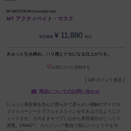
MT METATRON Essential Line
MT アクティベイト・マスク
¥
11,880
販売価格
税込
きゅっと引き締め。ハリ感とクセになる仕上がりを。
お気に入りに登録する
[
108
ポイント進呈 ]
商品についてのお問い合わせ
たっぷり美容液を含んだ滑らかで柔らかい感触のマイクロ
ファイバーシートでフェイスラインを引き上げるようにフ
ィットさせ、そのままキープしながら美容成分がじっくり
浸透。DMAE*¹、カルノシン*²配合で肌にハリとツヤを与