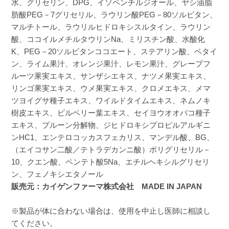
水、グリセリン、DPG、イソペンチルジオール、ヤシ油脂
肪酸PEG－7グリセリル、ラウリン酸PEG－80ソルビタン、
マルチトール、ラウリルヒドロキシスルタイン、ラウリン
酸、ココイルメチルタウリンNa、ミリスチン酸、水酸化
K、PEG－20ソルビタンココエート、ステアリン酸、ベタイ
ン、ライム果汁、オレンジ果汁、レモン果汁、グレープフ
ルーツ果実エキス、サンザシエキス、ナツメ果実エキス、
リンゴ果実エキス、ウメ果実エキス、クロメエキス、メマ
ツヨイグサ種子エキス、ワイルドタイムエキス、ネムノキ
樹皮エキス、ビルベリー葉エキス、セイヨウオオバコ種子
エキス、プルーン分解物、ジヒドロキシプロピルアルギニ
ンHC1、エンテロコッカスフェカリス、マンデル酸、BG、
（エイコサン二酸／テトラデカンニ酸）ポリグリセリル－
10、クエン酸、ペンテト酸5Na、エチルヘキシルグリセリ
ン、フェノキシエタノール
販売元：カイゲンファーマ株式会社 MADE IN JAPAN
※製品が体に合わない場合は、使用を中止し医師に相談し
てください。