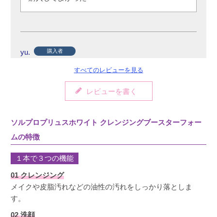
yu.
購入者
非公開
すべてのレビューを見る
投稿日
2025/11/08
レビューを書く
ミネラルメイクでしたら綺麗に落ちます。

ソルプロプリュスホワイト クレンジングブースターフォー
使用感も好みです。
ムの特徴
１本で３つの機能
01 クレンジング
メイクや皮脂汚れなどの油性の汚れをしっかり落としま
す。
02 洗顔