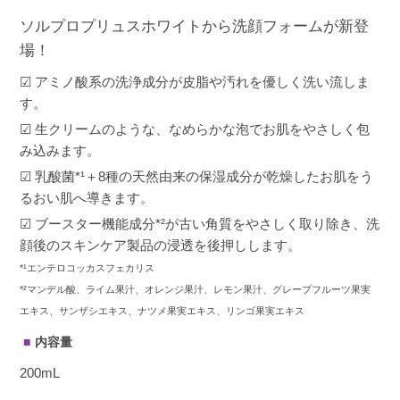
ソルプロプリュスホワイトから洗顔フォームが新登
場！
☑ アミノ酸系の洗浄成分が皮脂や汚れを優しく洗い流しま
す。
☑ 生クリームのような、なめらかな泡でお肌をやさしく包
み込みます。
☑ 乳酸菌*¹＋8種の天然由来の保湿成分が乾燥したお肌をう
るおい肌へ導きます。
☑ ブースター機能成分*²が古い角質をやさしく取り除き、洗
顔後のスキンケア製品の浸透を後押しします。
*¹エンテロコッカスフェカリス
*²マンデル酸、ライム果汁、オレンジ果汁、レモン果汁、グレープフルーツ果実
エキス、サンザシエキス、ナツメ果実エキス、リンゴ果実エキス
内容量
200mL