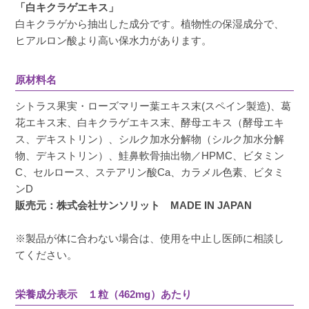
「白キクラゲエキス」
白キクラゲから抽出した成分です。植物性の保湿成分で、
ヒアルロン酸より高い保水力があります。
原材料名
シトラス果実・ローズマリー葉エキス末(スペイン製造)、葛
花エキス末、白キクラゲエキス末、酵母エキス（酵母エキ
ス、デキストリン）、シルク加水分解物（シルク加水分解
物、デキストリン）、鮭鼻軟骨抽出物／HPMC、ビタミン
C、セルロース、ステアリン酸Ca、カラメル色素、ビタミ
ンD
販売元：株式会社サンソリット MADE IN JAPAN
※製品が体に合わない場合は、使用を中止し医師に相談し
てください。
栄養成分表示 １粒（462mg）あたり