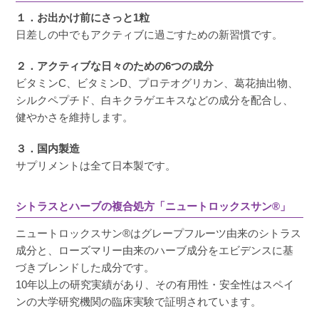
投稿日
2024/03/25
１．お出かけ前にさっと1粒
日差しの中でもアクティブに過ごすための新習慣です。
日焼けしそうな日に飲んでいます。飲んでいる
２．アクティブな日々のための6つの成分
と安心です。
ビタミンC、ビタミンD、プロテオグリカン、葛花抽出物、
シルクペプチド、白キクラゲエキスなどの成分を配合し、
健やかさを維持します。
３．国内製造
ゆきんこ
購入者
サプリメントは全て日本製です。
非公開
投稿日
2023/03/20
シトラスとハーブの複合処方「ニュートロックスサン®」
ニュートロックスサン®はグレープフルーツ由来のシトラス
飲む日焼け止めを飲んだことがなく、とりあえ
成分と、ローズマリー由来のハーブ成分をエビデンスに基
ずお試しで飲んでみました！お値段的にもよか
づきブレンドした成分です。
ったので、フルサイズ購入してみます！
10年以上の研究実績があり、その有用性・安全性はスペイ
ンの大学研究機関の臨床実験で証明されています。