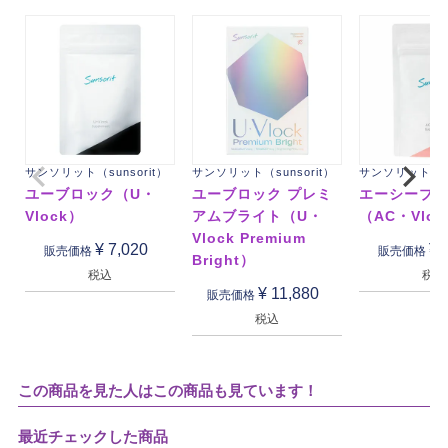
サンソリット（sunsorit）
サンソリット（sunsorit）
サンソリット（su
ユーブロック（U・
ユーブロック プレミ
エーシーブ
Vlock）
アムブライト（U・
（AC・Vloc
Vlock Premium
¥
7,020
¥
販売価格
販売価格
Bright）
税込
税込
¥
11,880
販売価格
税込
この商品を見た人はこの商品も見ています！
最近チェックした商品