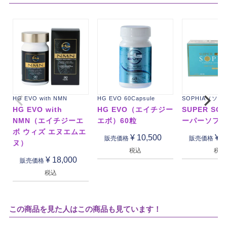
HG EVO with NMN
HG EVO 60Capsule
SOPHIA（ソ
HG EVO with
HG EVO（エイチジー
SUPER SO
NMN（エイチジーエ
エボ）60粒
ーパーソフ
ボ ウィズ エヌエムエ
¥
10,500
¥
3
販売価格
販売価格
ヌ）
税込
税込
¥
18,000
販売価格
税込
この商品を見た人はこの商品も見ています！