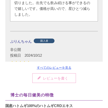
切りました。出先でも飲み続ける事ができるの
で嬉しいです。価格が高いので、星ひとつ減ら
しました。
ぷりんちゃん
購入者
非公開
投稿日
2024/10/12
すべてのレビューを見る
顔のポツポツが気になり3箱購入してみました。

レビューを書く
きなこみたいな味で溶けやすく飲みやすいで
す。

しばらく続けてみたいです。
博士の毎日健美の特徴
国産ハトムギ100%のハトムギCRDエキス