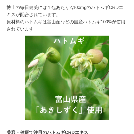
博士の毎日健美には１包あたり2,100mgのハトムギCRDエ
ぱんだ
購入者
キスが配合されています。
原材料のハトムギは富山産などの国産ハトムギ100%が使用
福岡県
50代
されています。
投稿日
2024/02/22
これは朝晩飲んだ方がいいと思いました。

美容以外にポリープができやすい体質なので、
予防に飲んでいます。

肌は明るくなりますし、これとエクエルは続け
たいですね。
ひろぽん
購入者
非公開
美容・健康で注目のハトムギCRDエキス
投稿日
2023/08/13