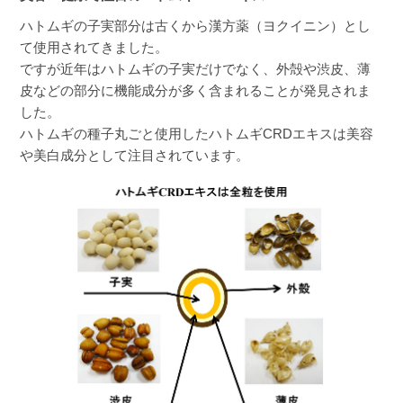
ハトムギの子実部分は古くから漢方薬（ヨクイニン）とし
て使用されてきました。
左足の膝に乾癬があったのですが、どんどん綺
ですが近年はハトムギの子実だけでなく、外殻や渋皮、薄
麗になり、黒ずみもほぼ消えました。
皮などの部分に機能成分が多く含まれることが発見されま
した。
ハトムギの種子丸ごと使用したハトムギCRDエキスは美容
や美白成分として注目されています。
cookie27
購入者
40代
投稿日
2023/05/30
アトピー性皮膚炎で顔にステロイドの影響で黒
く色素沈着していたのですが、少し薄くなった
ような気がします。続けて飲んでみたいと思い
ます。