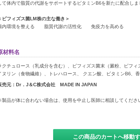
して体内で脂質の代謝をサポートするビタミンB6を新たに配合しま
＜ビフィズス菌LM株の主な働き＞
腸内環境を整える 脂質代謝の活性化 免疫力を高める
原材料名
ラクチュロース（乳成分を含む）、ビフィズス菌末（澱粉、ビフィ
イヌリン（食物繊維）、トレハロース、 クエン酸、ビタミンB6、
販売元：Dr．J＆C株式会社 MADE IN JAPAN
※製品が体に合わない場合は、使用を中止し医師に相談してくださ
この商品のカートへ移動