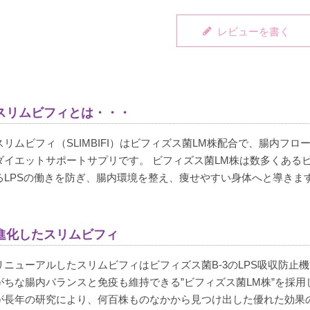
レビューを書く
スリムビフィとは・・・
スリムビフィ（SLIMBIFI）はビフィズス菌LM株配合で、腸内フ
ダイエットサポートサプリです。 ビフィズス菌LM株は数多くある
るLPSの働きを防ぎ、腸内環境を整え、痩せやすい身体へと導きま
進化したスリムビフィ
リニューアルしたスリムビフィはビフィズス菌B-3のLPS吸収防止
がちな腸内バランスと免疫も維持できる”ビフィズス菌LM株”を採用
が長年の研究により、何百株ものなかから見つけ出した優れた効果