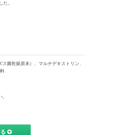
した。
ズス菌乾燥原末）、マルチデキストリン、
香料
い。
する