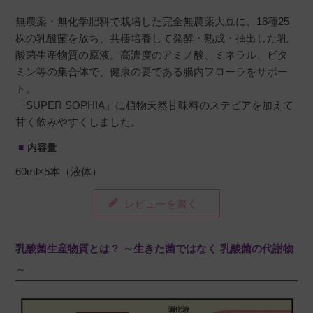
無農薬・無化学肥料で栽培した完全無農薬大豆に、16種25
株の乳酸菌を放ち、共棲培養して発酵・熟成・抽出した乳
酸菌生産物質の原液。高濃度のアミノ酸、ミネラル、ビタ
ミン等の集合体で、健康の要である腸内フローラをサポー
ト。
「SUPER SOPHIA」に植物天然甘味料のステビアを加えて
甘く飲みやすくしました。
内容量
60ml×5本（液体）
レビューを書く
乳酸菌生産物質とは？ ～生きた菌ではなく 乳酸菌の代謝物
～