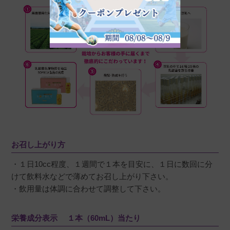
お召し上がり方
・１日10cc程度、１週間で１本を目安に、１日に数回に分
けて飲料水などで薄めてお召し上がり下さい。
・飲用量は体調に合わせて調整して下さい。
栄養成分表示 １本（60mL）当たり