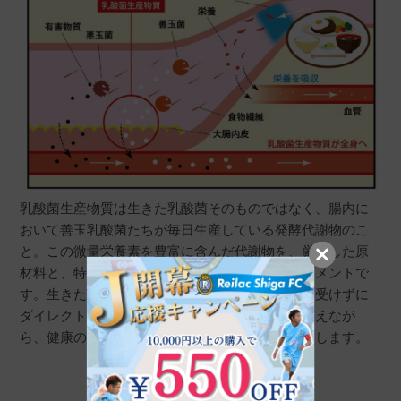
乳酸菌生産物質は生きた乳酸菌そのものではなく、腸内に
おいて善玉乳酸菌たちが毎日生産している発酵代謝物のこ
と。この微量栄養素を豊富に含んだ代謝物を、厳選した原
材料と、特殊な培養技術を用いて再現したサプリメントで
す。生きた乳酸菌とは異なり胃酸や胆汁の影響を受けずに
ダイレクトに腸まで届き吸収され、腸内環境を整えなが
ら、健康の要である「腸内フローラ」をサポートします。
乳酸菌生産物質の製造過程