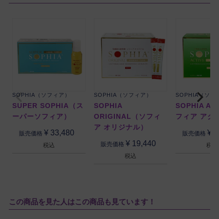
SOPHIA（ソフィア）
SOPHIA（ソフィア）
SOPHIA（ソ
SUPER SOPHIA（ス
SOPHIA
SOPHIA A
ーパーソフィア）
ORIGINAL（ソフィ
フィア アク
ア オリジナル）
¥
33,480
¥
2
販売価格
販売価格
¥
19,440
販売価格
税込
税込
税込
この商品を見た人はこの商品も見ています！