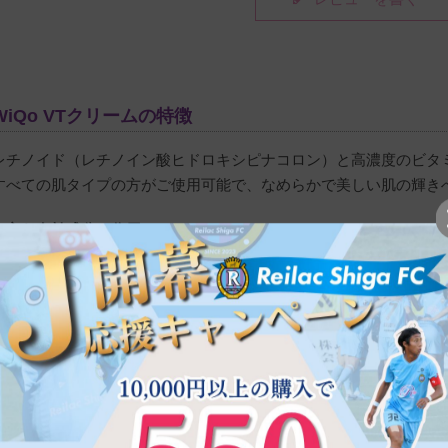
ワイコセットしか使っていませんでしたが、このビタミンCを
が良く化粧のりはとてもいいです
WiQo VTクリームの特徴
レチノイド（レチノイン酸ヒドロキシピナコロン）と高濃度のビタ
すべての肌タイプの方がご使用可能で、なめらかで美しい肌の輝き
＜主な有効成分と作用＞
◇レチノイン酸ヒドロキシピナコロン：保湿作用
◇ビタミンC（アスコルビン酸）：エモリエント作用
◇ビタミンE（酢酸トコフェロール）0.05％：エモリエント作用・
◇ユビキノン（コエンザイムQ10）0.01％：抗炎症作用
ご使用方法
・1日1回（夜）、清潔な状態にした顔、首、デコルテ、手の甲に塗