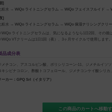
朝]
化粧水 →
WiQo ライトニングセラム
→
WiQo フェイスフルイド
→
夜]
化粧水 →
WiQo ライトニングセラム
→
WiQo 保湿ナリシングクリ
※WiQo ライトニングセラムは、気になるようなら1日2回、その後
※WiQo VTクリームは1日1回（夜）、3ヶ月サイクルで使用します
製品成分表
ジメチコン、アスコルビン酸、ポリシリコーン-11、ジメチルイソ
ロキシピナコロン、酢酸トコフェロール、ジメチコンケイ酸シリカ
メーカー：GPQ Srl（イタリア）
この商品のカートへ移動