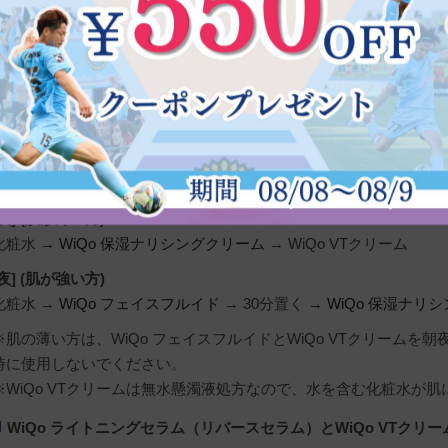
・初回はピリピリ感や赤みなどがでることがあります。
・3ヶ月使用し3ヶ月休止するというサイクルを繰り返します。
・長時間日光を浴びる場合は日焼け止めをご使用ください。
WiQoシリーズの使用順序
朝] (共通)
化粧水 →
WiQo フェイスフルイド
→
WiQo 保湿ナリシングクリー
[夜] (肌が薄い方)
化粧水 →
WiQo 保湿ナリシングクリーム
→ WiQo VTクリーム
[夜] (肌が強い方)
化粧水 →
WiQo フェイスフルイド
→ 30分置く →
WiQo 保湿ナリ
※肌の薄い方は、WiQo フェイスフルイドとWiQo VTクリームを
時に使用しないでください。
※WiQo VTクリームは無水懸濁液処方なので、水を含む化粧水が
WiQo ライトニングセラム（リバースセラム）とWiQo VTクリ