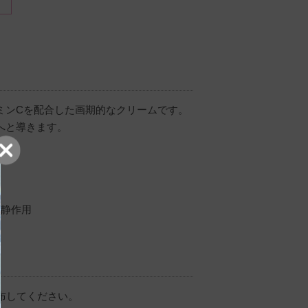
一緒に使用することで更に肌の調子
ミンCを配合した画期的なクリームです。
へと導きます。
鎮静作用
布してください。