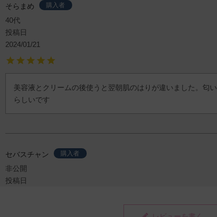
購入者
そらまめ
40代
投稿日
2024/01/21
美容液とクリームの後使うと翌朝肌のはりが違いました。匂い
らしいです
購入者
セバスチャン
非公開
投稿日
2023/11/09
レビューを書く