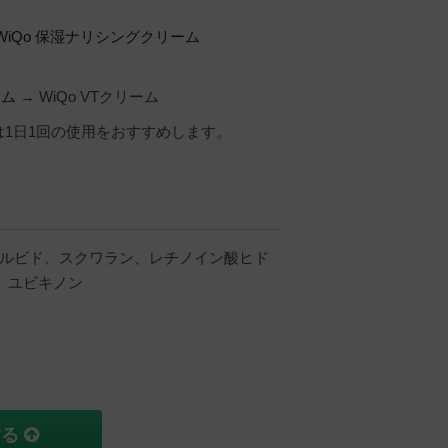
WiQo 保湿ナリシングクリーム
ーム
→ WiQo VTクリーム
は1日1回の使用をおすすめします。
。
ソルビド、スクワラン、レチノイン酸ヒド
、ユビキノン
する