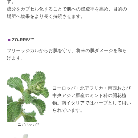
す。
成分をカプセル化することで肌への浸透率を高め、目的の
場所へ効果をより長く持続させます。
ZO-RRS²™
フリーラジカルからお肌を守り、将来の肌ダメージを和ら
げます。
ヨーロッパ・北アフリカ・南西および
中央アジア原産のミント科の開花植
物。南イタリアではハーブとして用い
られています。
ニガハッカ*³