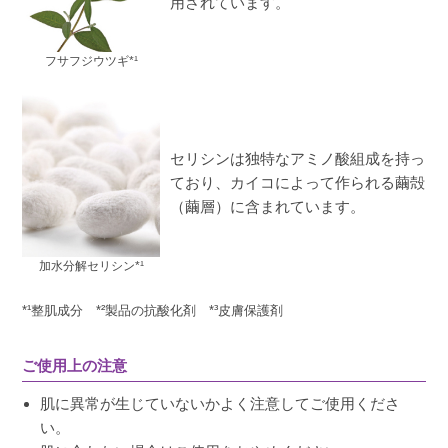
用されています。
フサフジウツギ*¹
セリシンは独特なアミノ酸組成を持っ
ており、カイコによって作られる繭殻
（繭層）に含まれています。
加水分解セリシン*¹
*¹整肌成分 *²製品の抗酸化剤 *³皮膚保護剤
ご使用上の注意
肌に異常が生じていないかよく注意してご使用くださ
い。