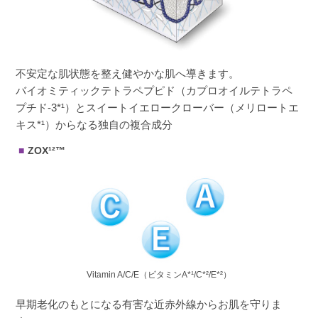
不安定な肌状態を整え健やかな肌へ導きます。
バイオミティックテトラペプピド（カプロオイルテトラペ
プチド-3*¹）とスイートイエロークローバー（メリロートエ
キス*¹）からなる独自の複合成分
ZOX¹²™
Vitamin A/C/E（ビタミンA*¹/C*²/E*²）
早期老化のもとになる有害な近赤外線からお肌を守りま