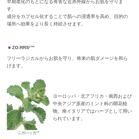
早期老化のもとになる有害な近赤外線からお肌を守りま
す。
成分をカプセル化することで肌への浸透率を高め、目的の
場所へ効果をより長く持続させます。
ZO-RRS²™
フリーラジカルからお肌を守り、将来の肌ダメージを和ら
げます。
ヨーロッパ・北アフリカ・南西および
中央アジア原産のミント科の開花植
物。南イタリアではハーブとして用い
られています。
ニガハッカ*³