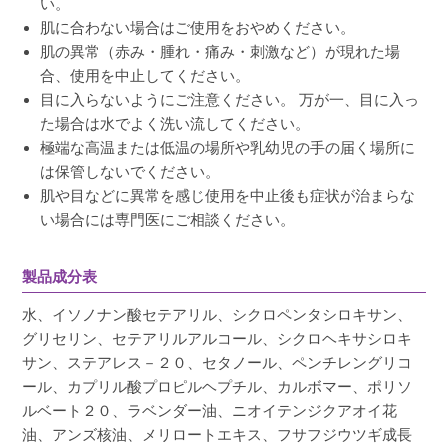
い。
肌に合わない場合はご使用をおやめください。
肌の異常（赤み・腫れ・痛み・刺激など）が現れた場
合、使用を中止してください。
目に入らないようにご注意ください。 万が一、目に入っ
た場合は水でよく洗い流してください。
極端な高温または低温の場所や乳幼児の手の届く場所に
は保管しないでください。
肌や目などに異常を感じ使用を中止後も症状が治まらな
い場合には専門医にご相談ください。
製品成分表
水、イソノナン酸セテアリル、シクロペンタシロキサン、
グリセリン、セテアリルアルコール、シクロヘキサシロキ
サン、ステアレス－２０、セタノール、ペンチレングリコ
ール、カプリル酸プロピルヘプチル、カルボマー、ポリソ
ルベート２０、ラベンダー油、ニオイテンジクアオイ花
油、アンズ核油、メリロートエキス、フサフジウツギ成長