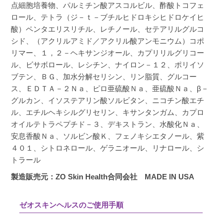
点細胞培養物、パルミチン酸アスコルビル、酢酸トコフェ
ロール、テトラ（ジ－ｔ－ブチルヒドロキシヒドロケイヒ
酸）ペンタエリスリチル、レチノール、セテアリルグルコ
シド、（アクリルアミド／アクリル酸アンモニウム）コポ
リマー、１，２－ヘキサンジオール、カプリリルグリコー
ル、ビサボロール、レシチン、ナイロン－１２、ポリイソ
ブテン、ＢＧ、加水分解セリシン、リン脂質、グルコー
ス、ＥＤＴＡ－２Ｎａ、ピロ亜硫酸Ｎａ、亜硫酸Ｎａ、β－
グルカン、イソステアリン酸ソルビタン、ニコチン酸エチ
ル、エチルヘキシルグリセリン、キサンタンガム、カプロ
オイルテトラペプチド－３、デキストラン、水酸化Ｎａ、
安息香酸Ｎａ、ソルビン酸Ｋ、フェノキシエタノール、紫
４０１、シトロネロール、ゲラニオール、リナロール、シ
トラール
製造販売元：ZO Skin Health合同会社 MADE IN USA
ゼオスキンヘルスのご使用手順