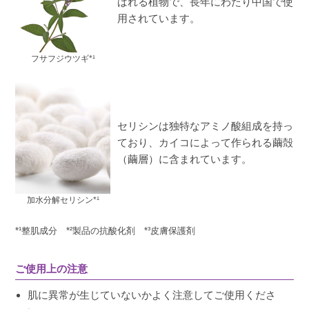
ばれる植物で、長年にわたり中国で使
用されています。
フサフジウツギ*¹
セリシンは独特なアミノ酸組成を持っ
ており、カイコによって作られる繭殻
（繭層）に含まれています。
加水分解セリシン*¹
*¹整肌成分 *²製品の抗酸化剤 *³皮膚保護剤
ご使用上の注意
肌に異常が生じていないかよく注意してご使用くださ