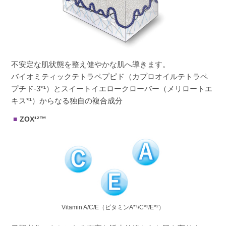
不安定な肌状態を整え健やかな肌へ導きます。
バイオミティックテトラペプピド（カプロオイルテトラペ
プチド-3*¹）とスイートイエロークローバー（メリロートエ
キス*¹）からなる独自の複合成分
ZOX¹²™
Vitamin A/C/E（ビタミンA*¹/C*²/E*²）