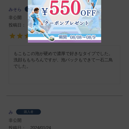
みそら
購入者
非公開
投稿日
2024/02/09
もこもこの泡が硬めで濃厚で好きなタイプでした。

洗顔ももちろんですが、泡パックもできて一石二鳥
でした。
み
購入者
非公開
投稿日
2024/01/24