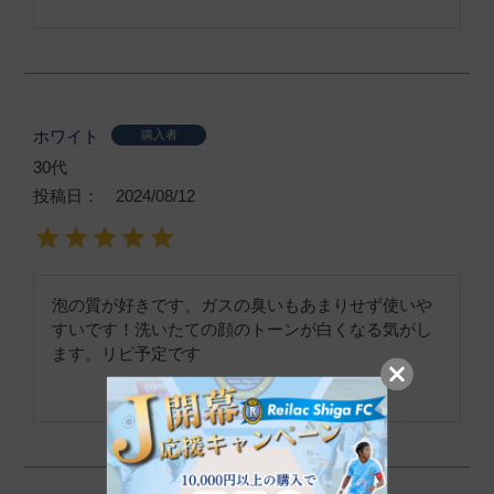
ホワイト
購入者
30代
投稿日
2024/08/12
泡の質が好きです、ガスの臭いもあまりせず使いや
すいです！洗いたての顔のトーンが白くなる気がし
ます。リピ予定です