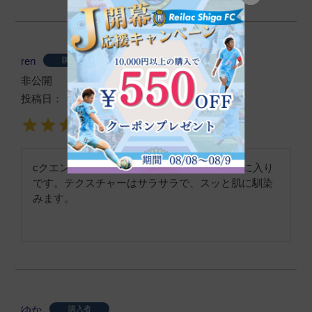
ren
購入者
非公開
投稿日
2026/01/13
cクエンスシリーズの中で、トナーが1番お気に入り
です。テクスチャーはサラサラで、スッと肌に馴染
ゆか
購入者