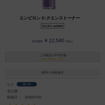
エンビロン C-クエンストーナー
商品番号
en0032f
¥
12,540
販売価格
税込
4.67
6
件中
1
-
6
件表示
りり
購入者
非公開
投稿日
2026/07/02