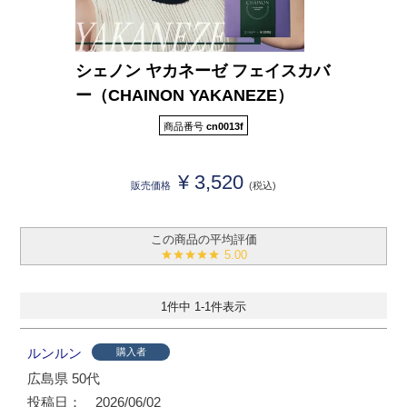
シェノン ヤカネーゼ フェイスカバ
ー（CHAINON YAKANEZE）
商品番号
cn0013f
¥
3,520
販売価格
税込
5.00
1
件中
1
-
1
件表示
ルンルン
購入者
広島県
50代
投稿日
2026/06/02