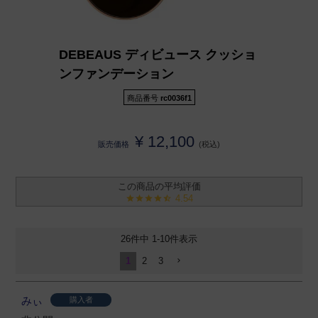
DEBEAUS ディビュース クッショ
ンファンデーション
商品番号
rc0036f1
¥
12,100
販売価格
税込
4.54
26
件中
1
-
10
件表示
1
2
3
みぃ
購入者