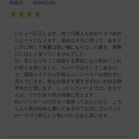
投稿日
2024/11/29
レビュー訂正します。他での購入も含めて３つめの
リピートになります。初めは４月に買って、あまり
に汗に弱くて春夏は使い物にならないと書き、実際
にしばらく使っていませんでした。

が、冬になりすごく乾燥する季節になり初めてこれ
の良さを感じました。カバー力はそこそこあるの
で、普段メイクなら肝斑もコンシーラーは使わずに
済んでいます。色も白過ぎず濃すぎずのいわゆる標
準色だと思います。しっかりカバーまではいきませ
んが、ツヤがあり肌が綺麗に見えます。

白いパッケージの方も一度使ってみたいけど、こち
らより色が白めと書いてあるのでお試しでレフィル