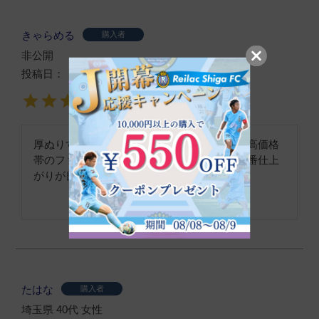
きゃらめる
購入者
非公開
投稿日
2024/10/29
厚ぬりすぎず、肌が綺麗に見えます。今まで高価格
帯のファンデーションを使っていましたが一番仕上
がりが良いです。
たはな
購入者
埼玉県
40代
女性