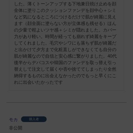
した。薄くトーンアップする下地兼日焼け止めを顔
全体に塗りこのクッションファンデを顔中心＋シミ
など気になるところにつけるだけで肌が綺麗に見え
ます（顔全面に塗らない方が立体感も残せる）ほん
の少量で程よいツヤ感＋シミが隠れました。カバー
力があり軽い。時間が経っても崩れず綺麗をキープ
してくれました。毛穴やシワにも落ちず肌が綺麗だ
と出かけて夕方まで化粧直しができなくても自分の
肌が綺麗なので自信と安心感に繋がりました。40代
後半からデパコスや韓国のファンデを取っ替え引っ
替えして注文して届くや否や捨ててしまったり全然
納得するものに出会えなかったのでもっと早くにこ
れに出会いたかったです
モカ
購入者
非公開