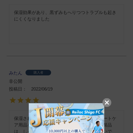
保湿効果があり、黒ずみもへりつつトラブルも起き
にくくなりました
みたん
購入者
非公開
投稿日
2022/06/19
保湿されます。元々乾燥ぎみで、色々デリケートケ
ア用品を使ってみてはいましたが、こちらの製品
は、しっとり落ち着いて使い心地がとても良いで