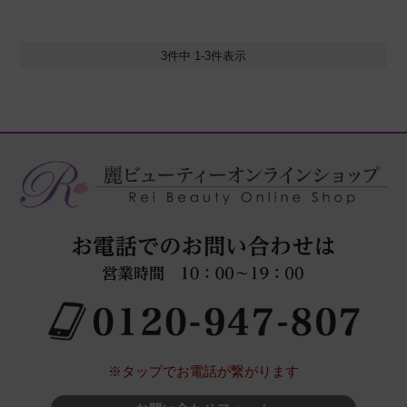
3
件中
1
-
3
件表示
※タップでお電話が繋がります