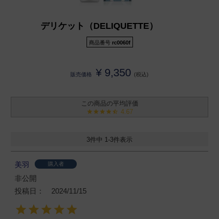
デリケット（DELIQUETTE）
商品番号
rc0060f
¥
9,350
販売価格
税込
4.67
3
件中
1
-
3
件表示
美羽
購入者
非公開
投稿日
2024/11/15