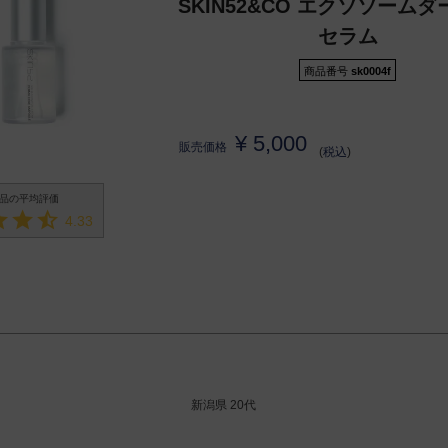
SKIN52&CO エクソソーム
セラム
商品番号
sk0004f
¥
5,000
販売価格
税込
4.33
新潟県
20代