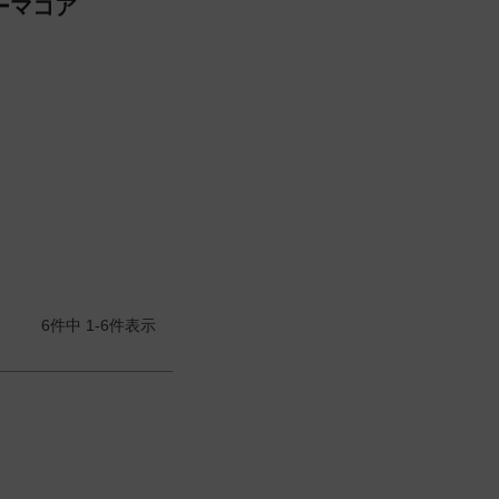
ダーマコア
6
件中
1
-
6
件表示