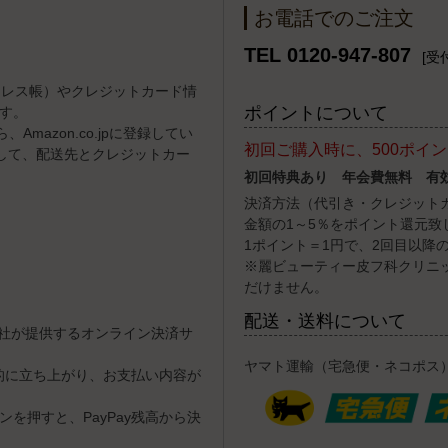
お電話でのご注文
TEL 0120-947-807
[受付
（アドレス帳）やクレジットカード情
ポイントについて
す。
Amazon.co.jpに登録してい
初回ご購入時に、500ポイ
して、配送先とクレジットカー
初回特典あり 年会費無料 有
決済方法（代引き・クレジット
金額の1～5％をポイント還元致
1ポイント＝1円で、2回目以降
※麗ビューティー皮フ科クリニ
だけません。
配送・送料について
式会社が提供するオンライン決済サ
ヤマト運輸（宅急便・ネコポス
動的に立ち上がり、お支払い内容が
を押すと、PayPay残高から決