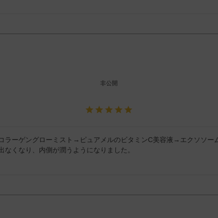
非公開
コラーゲングローミスト→ピュアメルのビタミンC美容液→エクソソー
出なくなり、内側が潤うようになりました。