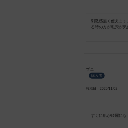
刺激感無く使えます
る時の方が毛穴が気
プニ
購入者
投稿日
2025/11/02
すぐに肌が綺麗にな