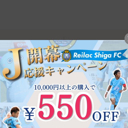
ご注文方法
インターネットでの
24時間・365日こちらのサイ
※定休日、営業時間外の発注確
商品発送は入金確認後となりま
お届け希望日に沿えない場合が
きないこともございます。予め
お電話でのご注文
TEL 0120-947-807
[受付
（アドレス帳）やクレジットカード情