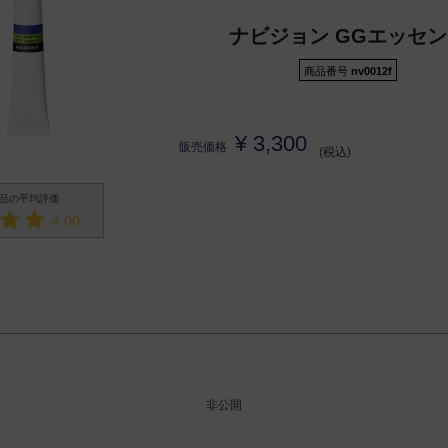
ナビジョン GGエッセ
商品番号
nv0012f
¥
3,300
販売価格
税込
4.00
非公開