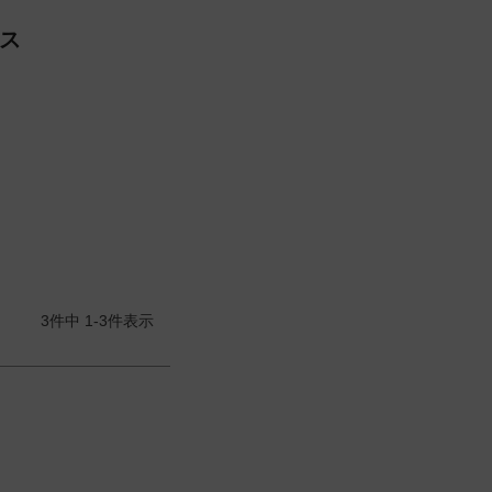
ンス
3
件中
1
-
3
件表示