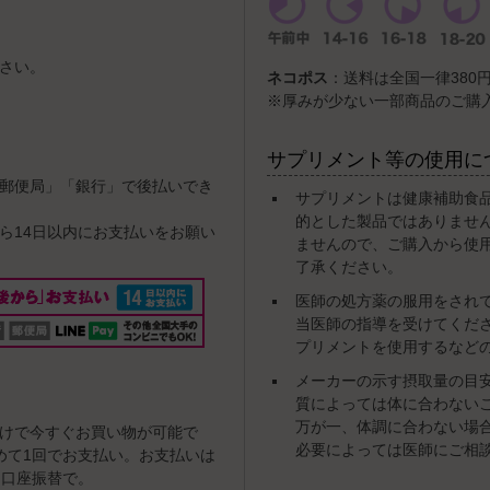
さい。
ネコポス
：送料は全国一律380円
※厚みが少ない一部商品のご購
サプリメント等の使用に
郵便局」「銀行」で後払いでき
サプリメントは健康補助食
的とした製品ではありませ
ら14日以内にお支払いをお願い
ませんので、ご購入から使
了承ください。
医師の処方薬の服用をされ
当医師の指導を受けてくだ
プリメントを使用するなど
メーカーの示す摂取量の目
質によっては体に合わない
万が一、体調に合わない場
けで今すぐお買い物が可能で
必要によっては医師にご相
めて1回でお支払い。お支払いは
・口座振替で。