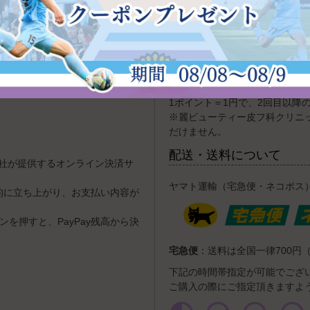
ポイントについて
す。
Amazon.co.jpに登録してい
初回ご購入時に、500ポイ
して、配送先とクレジットカー
初回特典あり 年会費無料 有
決済方法（代引き・クレジット
金額の1～5％をポイント還元致
1ポイント＝1円で、2回目以降
※麗ビューティー皮フ科クリニ
だけません。
配送・送料について
式会社が提供するオンライン決済サ
ヤマト運輸（宅急便・ネコポス
動的に立ち上がり、お支払い内容が
を押すと、PayPay残高から決
宅急便
：送料は全国一律700円（
下記の時間帯指定が可能でござ
ご購入の際にご指定頂きますよ