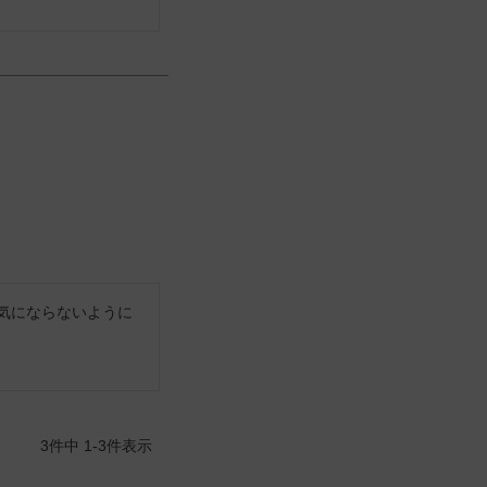
気にならないように
3
件中
1
-
3
件表示