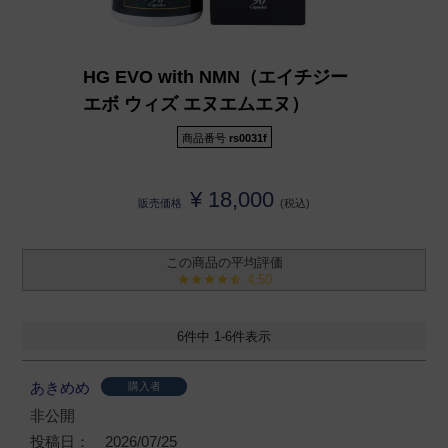
HG EVO with NMN（エイチジー
エボ ウィズ エヌエムエヌ）
商品番号
rs0031f
¥
18,000
販売価格
税込
4.50
6
件中
1
-
6
件表示
あきめめ
購入者
非公開
投稿日
2026/07/25