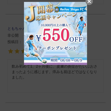
ともちゃん
購入者
非公開
投稿日
2026/05/28
飲み初めて1、2ヶ月後に、皮膚の炎症がたいぶおさ
まったように感じます。痒みも前ほどではなくなり
ました。　