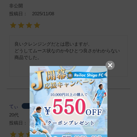
非公開
投稿日
2025/11/08
良いクレンジングだとは思いますが、

どうしてムース状なのか今ひとつ良さがわからない
商品でした。
てぃ
購入者
20代
投稿日
2024/11/30