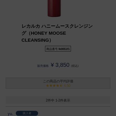
レカルカ ハニームースクレンジン
グ（HONEY MOOSE
CLEANSING）
商品番号
lk0051f1
¥
3,850
販売価格
税込
4.50
2
件中
1
-
2
件表示
yu.
購入者