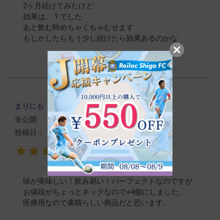
2ヶ月続けてみたけど

効果は、？でした

あと飲む時めちゃくちゃむせます

もしかしたらもう少し続けたら効果あるのかな
まりにも
購入者
非公開
投稿日
2025/02/14
味が美味しい！飲み易い！パーフェクトなのですが

お値段がちょっとネックなので⭐︎4個にしました。

医療用なので素晴らしい商品だと思います。