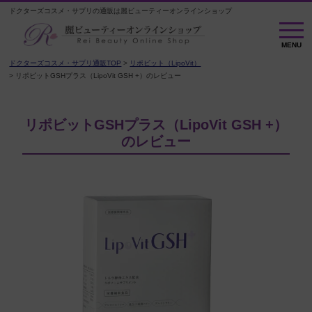
ドクターズコスメ・サプリの通販は麗ビューティーオンラインショップ
M
E
MENU
N
U
ドクターズコスメ・サプリ通販TOP
リポビット（LipoVit）
リポビットGSHプラス（LipoVit GSH +）のレビュー
リポビットGSHプラス（LipoVit GSH +）
のレビュー