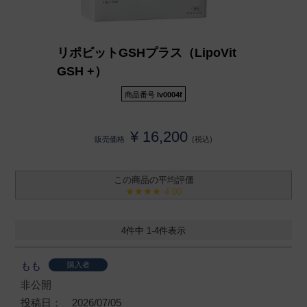
リポビットGSHプラス（LipoVit
GSH +）
商品番号
lv0004f
¥
16,200
販売価格
税込
4.00
4
件中
1
-
4
件表示
もも
購入者
非公開
投稿日
2026/07/05