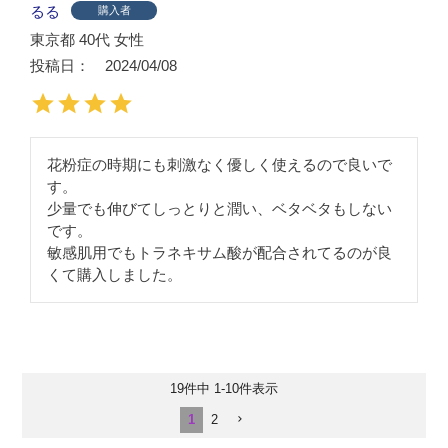
るる
購入者
東京都
40代
女性
投稿日
2024/04/08
花粉症の時期にも刺激なく優しく使えるので良いで
す。

少量でも伸びてしっとりと潤い、ベタベタもしない
です。

敏感肌用でもトラネキサム酸が配合されてるのが良
くて購入しました。
19
件中
1
-
10
件表示
1
2