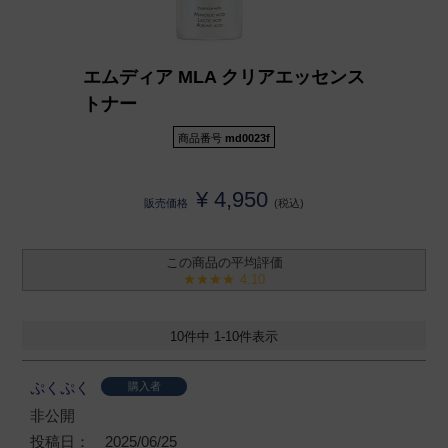
エムディア MLA クリアエッセンス
トナー
商品番号
md0023f
¥
4,950
販売価格
税込
4.10
10
件中
1
-
10
件表示
ぷくぷく
購入者
非公開
投稿日
2025/06/25