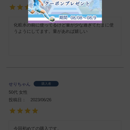
化粧水の前に使ってるけど量が少な過ぎてたまに使
うようにしてます。量があれば嬉しい
せりちゃん
購入者
50代
女性
投稿日
2023/06/26
今回初めての購入です。
