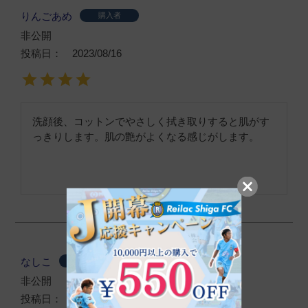
りんごあめ
購入者
非公開
投稿日
2023/08/16
洗顔後、コットンでやさしく拭き取りすると肌がす
っきりします。肌の艶がよくなる感じがします。
なしこ
購入者
非公開
投稿日
2023/07/29