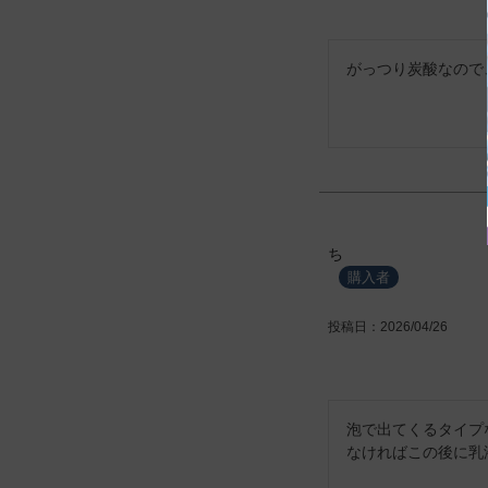
がっつり炭酸なので
ち
購入者
投稿日
2026/04/26
泡で出てくるタイプ
なければこの後に乳