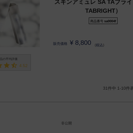
スキンアミュレ SA TAブライ
TABRIGHT）
商品番号
sa0004f
¥
8,800
販売価格
税込
4.52
31
件中
1
-
10
件
非公開