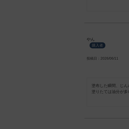
やん
購入者
投稿日
2026/06/11
塗布した瞬間、じん
塗りたては油分が多