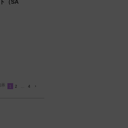
ト（SA
表示
1
2
…
4