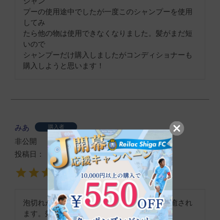
シャン

プーの使用途中でしたが一度このシャンプーを使用
してみ

たら他の物は使用できなくなりました。髪がまだ短
いので

シャンプーだけ購入しましたがコンディショナーも
購入しようと思います！
みあ
購入者
非公開
投稿日
2022/11/10
泡切れが良いので洗髪が楽ですし、香りにも癒され
ます。効果はこれから期待しています。