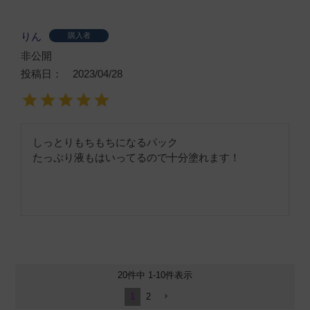
りん
購入者
非公開
投稿日
2023/04/28
しっとりもちもちになるパック

たっぷり液もはいってるので十分塗れます！
20
件中
1
-
10
件表示
1
2