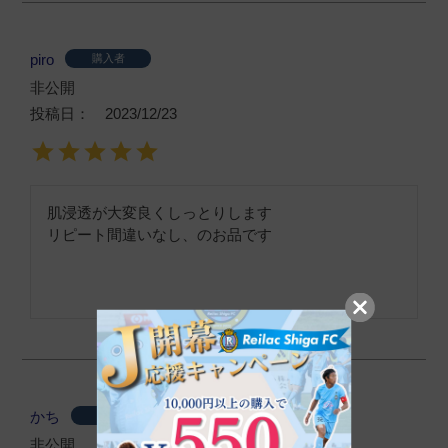
piro
購入者
非公開
投稿日
2023/12/23
肌浸透が大変良くしっとりします

リピート間違いなし、のお品です
かち
購入者
非公開