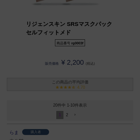
リジェンスキン SRSマスクパック
セルフィットメド
商品番号
rg0003f
¥
2,200
販売価格
税込
4.70
20
件中
1
-
10
件表示
1
2
らま
購入者