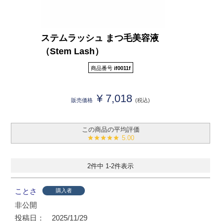
ステムラッシュ まつ毛美容液
（Stem Lash）
商品番号
if0011f
¥
7,018
販売価格
税込
5.00
2
件中
1
-
2
件表示
ことさ
購入者
非公開
投稿日
2025/11/29