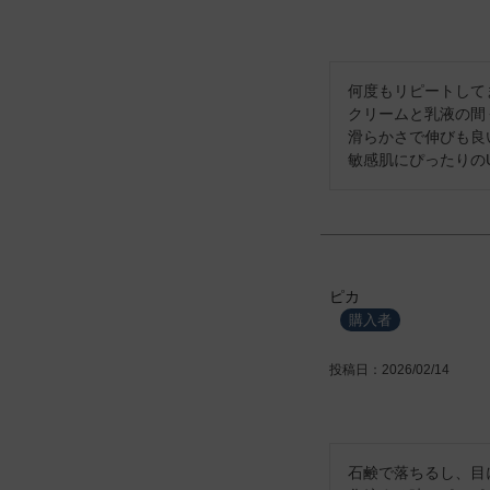
何度もリピートしてま
クリームと乳液の間く
滑らかさで伸びも良い
ピカ
購入者
投稿日
2026/02/14
石鹸で落ちるし、目