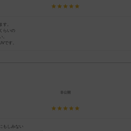
す。

らいの

。

非公開
にもしみない
