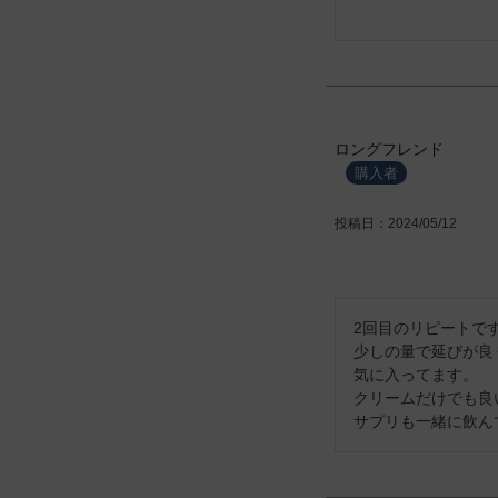
ロングフレンド
購入者
投稿日
2024/05/12
2回目のリピートです
少しの量で延びが良
気に入ってます。

クリームだけでも良
サプリも一緒に飲ん