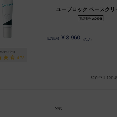
ユーブロック ベースクリ
商品番号
ss0009f
¥
3,960
販売価格
税込
4.72
32
件中
1
-
10
件
50代