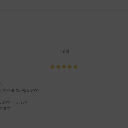
非公開
。

くてベタつかないので

いのでしょうが

でます