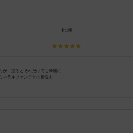
非公開


んが、塗るとそれだけでも綺麗に

ミネラルファンデとの相性も
