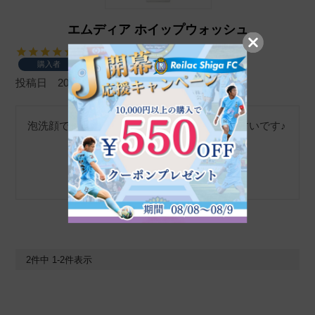
エムディア ホイップウォッシュ
購入者
投稿日
2022/02/18
泡洗顔で、肌にも優しく時短にもなり使いやすいです♪
2
件中
1
-
2
件表示