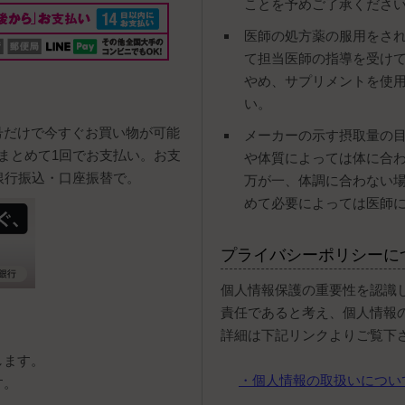
ことを予めご了承くださ
医師の処方薬の服用をさ
て担当医師の指導を受け
やめ、サプリメントを使
い。
号だけで今すぐお買い物が可能
メーカーの示す摂取量の
まとめて1回でお支払い。お支
や体質によっては体に合
銀行振込・口座振替で。
万が一、体調に合わない
めて必要によっては医師
プライバシーポリシーに
個人情報保護の重要性を認識
責任であると考え、個人情報
詳細は下記リンクよりご覧下
します。
・個人情報の取扱いについ
す。