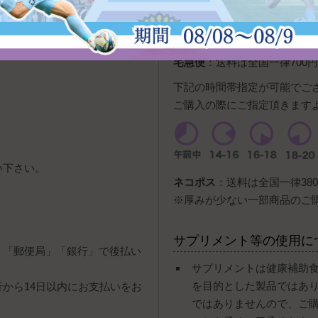
ンを押すと、PayPay残高
宅急便
：送料は全国一律700円
下記の時間帯指定が可能でご
ご購入の際にご指定頂きます
い下さい。
ネコポス
：送料は全国一律380
。
※厚みが少ない一部商品のご
サプリメント等の使用に
」「郵便局」「銀行」で後払い
サプリメントは健康補助
を目的とした製品ではあ
行から14日以内にお支払いをお
ではありませんので、ご