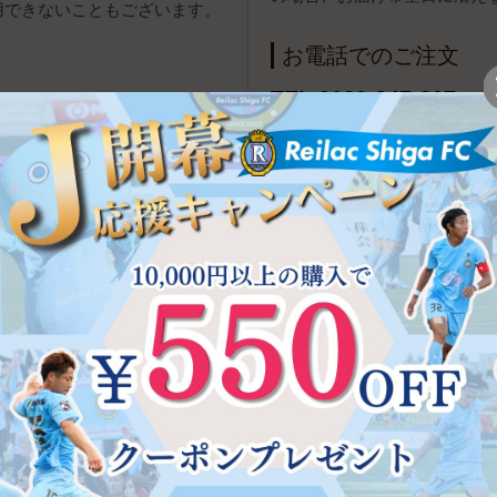
用できないこともございます。
お電話でのご注文
TEL 0120-947-807
[受付
報（アドレス帳）やクレジットカー
ポイントについて
が可能です。
、Amazon.co.jpに登録し
初回ご購入時に、500ポイ
ログインして、配送先とクレジ
初回特典あり 年会費無料 
物できます。
決済方法（代引き・クレジッ
購入金額の1～5％をポイント
1ポイント＝1円で、2回目以
※麗ビューティー皮フ科クリ
用いただけません。
y株式会社が提供するオンライン決
配送・送料について
自動的に立ち上がり、お支払い
ヤマト運輸（宅急便・ネコポ