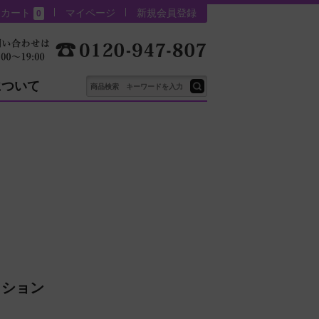
カート
マイページ
新規会員登録
0
について
クション