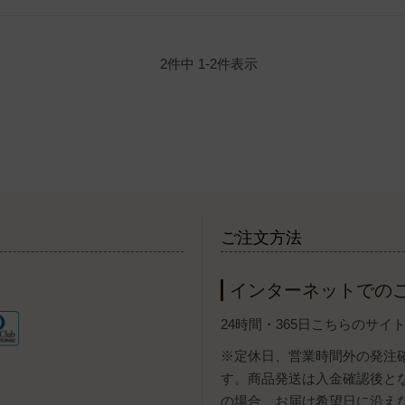
2
件中
1
-
2
件表示
ご注文方法
インターネットでの
24時間・365日こちらのサ
※定休日、営業時間外の発注
す。商品発送は入金確認後と
の場合、お届け希望日に沿え