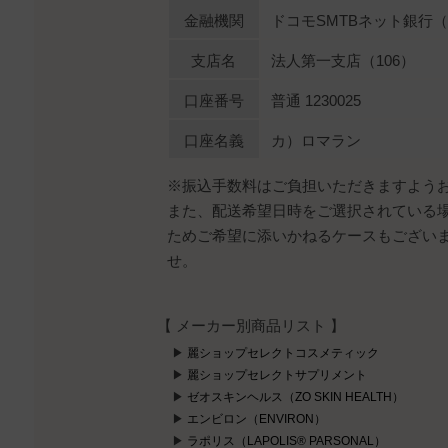
金融機関
ドコモSMTBネット銀行（0
支店名
法人第一支店（106）
口座番号
普通 1230025
口座名義
カ）ロマラン
※振込手数料はご負担いただきますよう
また、配送希望日時をご選択されている
ためご希望に添いかねるケースもござい
せ。
【 メーカー別商品リスト 】
麗ショップセレクトコスメティック
麗ショップセレクトサプリメント
ゼオスキンヘルス（ZO SKIN HEALTH）
エンビロン（ENVIRON）
ラポリス（LAPOLIS® PARSONAL）