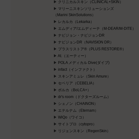
クリニカルスキン（CLINICAL+SKIN）
マリーニスキンソリューションズ
（Marini SkinSolutions）
レカルカ（Lekarka）
エムディア/エムディーテ（M-DEAR/M-DITE）
ナビジョン・ナビジョンDR
ナビジョンDR（NAVISION DR）
プラスリストア®（PLUS RESTORE®）
At.（エーティー）
POLA メディカル Dive(ダイブ)
infact（インファクト）
スキンアミュレ（Skin Amure）
セベリア（CEBELIA）
ボルカ（BoLCA+）
dr's room（ドクターズルーム）
シェノン（CHAINON）
エテルナム（Eternam）
WiQo（ワイコ）
サイトプロ（cytopro）
リジェンスキン（RegenSkin）