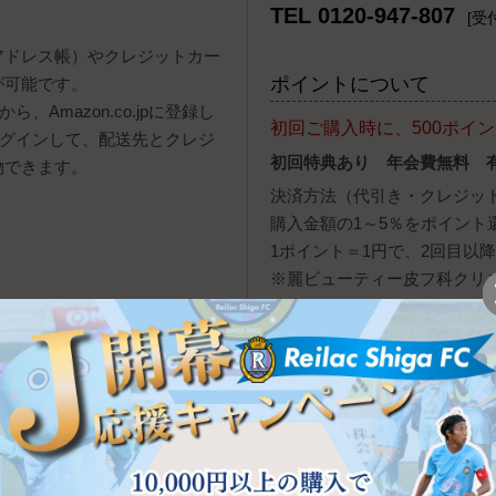
TEL 0120-947-807
[受付
報（アドレス帳）やクレジットカー
ポイントについて
が可能です。
、Amazon.co.jpに登録し
初回ご購入時に、500ポイ
ログインして、配送先とクレジ
初回特典あり 年会費無料 
物できます。
決済方法（代引き・クレジッ
購入金額の1～5％をポイント
1ポイント＝1円で、2回目以
※麗ビューティー皮フ科クリ
用いただけません。
y株式会社が提供するオンライン決
配送・送料について
自動的に立ち上がり、お支払い
ヤマト運輸（宅急便・ネコポ
ンを押すと、PayPay残高