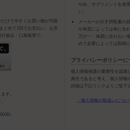
やめ、サプリメントを使
い。
号だけで今すぐお買い物が可能
メーカーの示す摂取量の
まとめて1回でお支払い。お支
や体質によっては体に合
銀行振込・口座振替で。
万が一、体調に合わない
めて必要によっては医師
プライバシーポリシーに
個人情報保護の重要性を認識
責任であると考え、個人情報
詳細は下記リンクよりご覧下
します。
・個人情報の取扱いについ
す。
038）