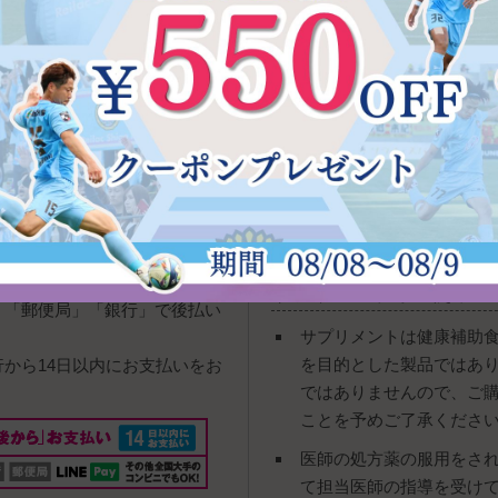
宅急便
：送料は全国一律700円
下記の時間帯指定が可能でご
ご購入の際にご指定頂きます
い下さい。
ネコポス
：送料は全国一律380
。
※厚みが少ない一部商品のご
サプリメント等の使用に
」「郵便局」「銀行」で後払い
サプリメントは健康補助
を目的とした製品ではあ
行から14日以内にお支払いをお
ではありませんので、ご
ことを予めご了承くださ
医師の処方薬の服用をさ
て担当医師の指導を受け