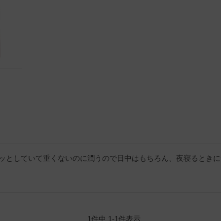
ッとしていて重くないのに潤うので日中はもちろん、夜寝るときに
1
件中
1
-
1
件表示