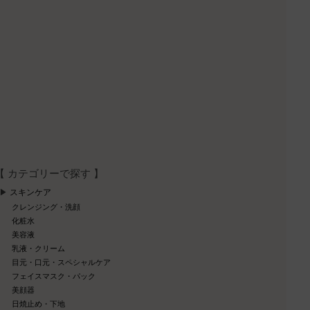
【 カテゴリーで探す 】
スキンケア
クレンジング・洗顔
化粧水
美容液
乳液・クリーム
目元・口元・スペシャルケア
フェイスマスク・パック
美顔器
日焼止め・下地