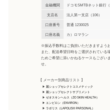
金融機関
ドコモSMTBネット銀行（0
支店名
法人第一支店（106）
口座番号
普通 1230025
口座名義
カ）ロマラン
※振込手数料はご負担いただきますよう
また、配送希望日時をご選択されている
ためご希望に添いかねるケースもござい
せ。
【 メーカー別商品リスト 】
麗ショップセレクトコスメティック
麗ショップセレクトサプリメント
ゼオスキンヘルス（ZO SKIN HEALTH）
エンビロン（ENVIRON）
ラポリス（LAPOLIS® PARSONAL）