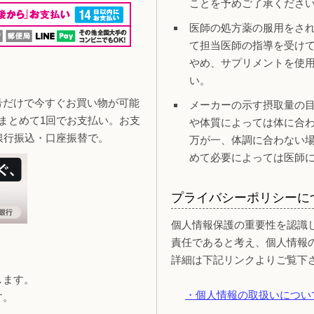
ことを予めご了承くださ
医師の処方薬の服用をさ
て担当医師の指導を受け
やめ、サプリメントを使
い。
号だけで今すぐお買い物が可能
メーカーの示す摂取量の
まとめて1回でお支払い。お支
や体質によっては体に合
銀行振込・口座振替で。
万が一、体調に合わない
めて必要によっては医師
プライバシーポリシーに
個人情報保護の重要性を認識
責任であると考え、個人情報
詳細は下記リンクよりご覧下
します。
・個人情報の取扱いについ
す。