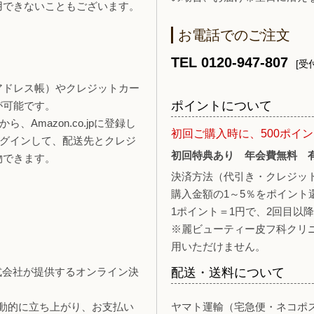
用できないこともございます。
お電話でのご注文
TEL 0120-947-807
[受付
報（アドレス帳）やクレジットカー
ポイントについて
が可能です。
、Amazon.co.jpに登録し
初回ご購入時に、500ポイ
ログインして、配送先とクレジ
初回特典あり 年会費無料 
物できます。
決済方法（代引き・クレジッ
購入金額の1～5％をポイント
1ポイント＝1円で、2回目以
※麗ビューティー皮フ科クリ
用いただけません。
y株式会社が提供するオンライン決
配送・送料について
自動的に立ち上がり、お支払い
ヤマト運輸（宅急便・ネコポ