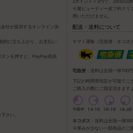
1ポイント＝1円で、2回目以
※麗ビューティー皮フ科クリ
用いただけません。
y株式会社が提供するオンライン決
配送・送料について
自動的に立ち上がり、お支払い
ヤマト運輸（宅急便・ネコポ
ンを押すと、PayPay残高
宅急便
：送料は全国一律700円
下記の時間帯指定が可能でご
ご購入の際にご指定頂きます
い下さい。
ネコポス
：送料は全国一律380
。
※厚みが少ない一部商品のご