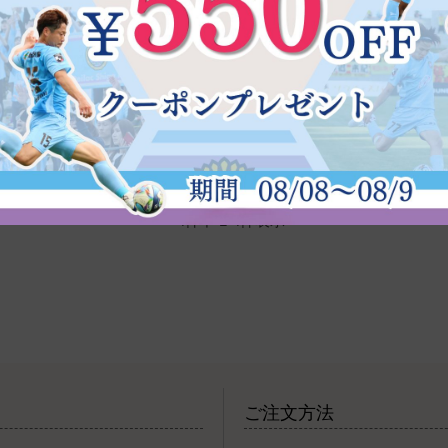
です。

顔後つっぱらずモチモチ肌になります。
4
件中
1
-
4
件表示
ご注文方法