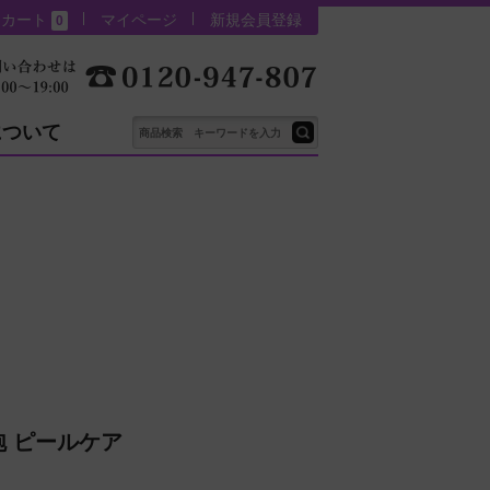
カート
マイページ
新規会員登録
0
について
 ピールケア