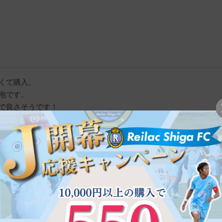
くて購入。

泡です。

で良さそうです！
ガウディスキン インナーモイストT