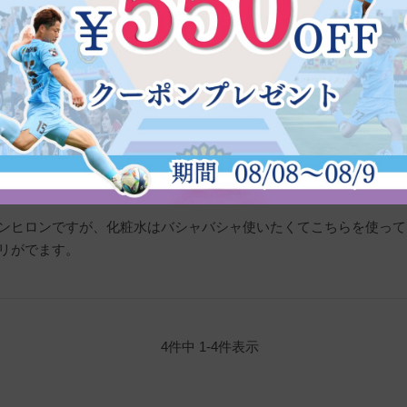
ンヒロンですが、化粧水はバシャバシャ使いたくてこちらを使って
リがでます。

4
件中
1
-
4
件表示