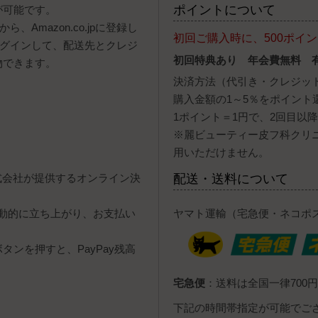
ポイントについて
が可能です。
、Amazon.co.jpに登録し
初回ご購入時に、500ポイ
ログインして、配送先とクレジ
初回特典あり 年会費無料 
物できます。
決済方法（代引き・クレジッ
購入金額の1～5％をポイント
1ポイント＝1円で、2回目以
※麗ビューティー皮フ科クリ
用いただけません。
y株式会社が提供するオンライン決
配送・送料について
自動的に立ち上がり、お支払い
ヤマト運輸（宅急便・ネコポ
ンを押すと、PayPay残高
宅急便
：送料は全国一律700円
下記の時間帯指定が可能でご