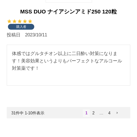
MSS DUO ナイアシンアミド250 120粒
購入者
投稿日
2023/10/11
体感ではグルタチオン以上に二日酔い対策になりま
す！美容効果というよりもパーフェクトなアルコール
対策薬です！
31
件中
1
-
10
件表示
1
2
…
4