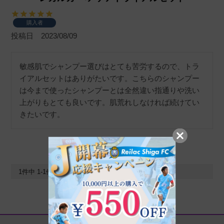
購入者
投稿日
2023/08/09
敏感肌でシャンプー選びはとても苦労するので、トラ
イアルセットはありがたいです。こちらのシャンプー
は今まで使ったシャンプーとは全然違い指通りや洗い
上がりもとても良いです。肌荒れしなければ続けてい
きたいです。
1
件中
1
-
1
件表示