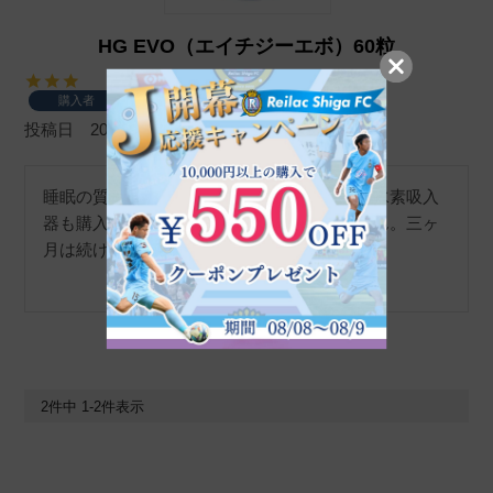
HG EVO（エイチジーエボ）60粒
購入者
投稿日
2024/05/06
睡眠の質が悪いのでこちらのサプリをのんで水素吸入
器も購入しましたが今の所効果はわかりません。三ヶ
月は続けてみようと思います。
2
件中
1
-
2
件表示