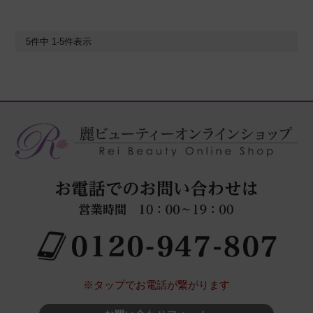
5
件中
1
-
5
件表示
※タップでお電話が繋がります