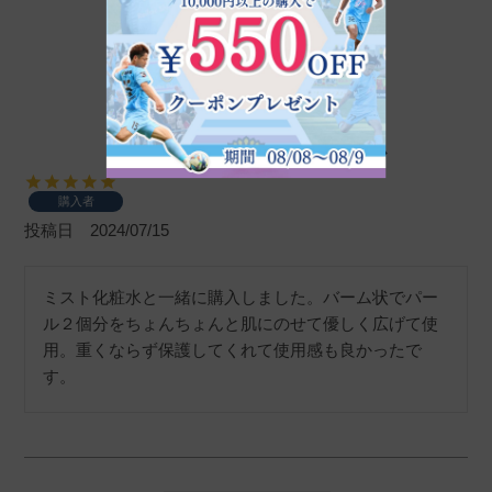
ピュレアジー ウルトラクリーム
購入者
投稿日
2024/07/15
ミスト化粧水と一緒に購入しました。バーム状でパー
ル２個分をちょんちょんと肌にのせて優しく広げて使
用。重くならず保護してくれて使用感も良かったで
す。