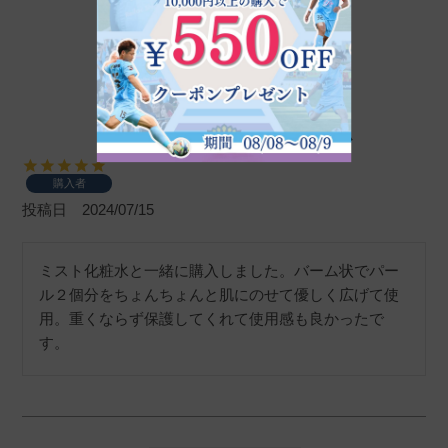
ピュレアジー ウルトラクリーム
購入者
投稿日
2024/07/15
ミスト化粧水と一緒に購入しました。バーム状でパー
ル２個分をちょんちょんと肌にのせて優しく広げて使
用。重くならず保護してくれて使用感も良かったで
す。