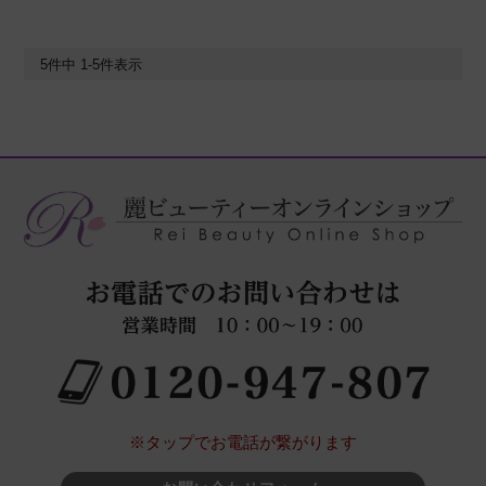
5
件中
1
-
5
件表示
※タップでお電話が繋がります