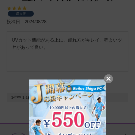
購入者
投稿日
2024/08/28
UVカット機能がある上に、崩れ方がキレイ。程よいツ
ヤがあって良い。
1
件中
1
-
1
件表示