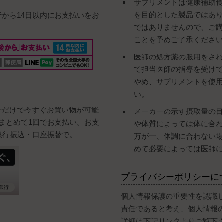
サプリメントは健康補助
を目的とした製品ではあ
行から14日以内にお支払いをお
ではありませんので、ご
ことを予めご了承くださ
医師の処方薬の服用をさ
て担当医師の指導を受け
やめ、サプリメントを使
い。
号だけで今すぐお買い物が可能
メーカーの示す摂取量の
まとめて1回でお支払い。お支
や体質によっては体に合
銀行振込・口座振替で。
万が一、体調に合わない
めて必要によっては医師
プライバシーポリシーに
個人情報保護の重要性を認識
責任であると考え、個人情報
詳細は下記リンクよりご覧下