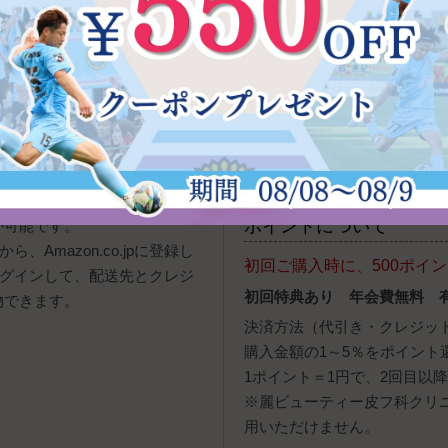
※定休日、営業時間外の発注
す。商品発送は入金確認後と
の場合、お届け希望日に沿え
用できないこともございます。
お電話でのご注文
TEL 0120-947-807
[受付
報（アドレス帳）やクレジットカー
ポイントについて
が可能です。
、Amazon.co.jpに登録し
初回ご購入時に、500ポイ
ログインして、配送先とクレジ
初回特典あり 年会費無料 
物できます。
決済方法（代引き・クレジッ
購入金額の1～5％をポイント
1ポイント＝1円で、2回目以
※麗ビューティー皮フ科クリ
用いただけません。