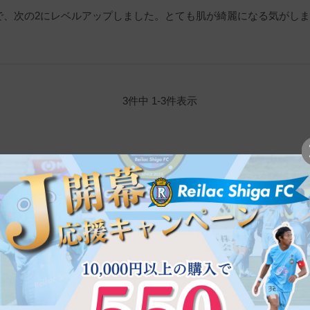
で、次の2にレベルアップしました。とても肌が綺麗になる気がし
3
件中
1
-
3
件表示
ご注文方法
インターネットでの
24時間・365日こちらのサ