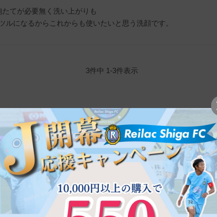
泡たてが必要無く洗い上がりも

ツルになるからこれからも使いたいと思う洗顔です。
3
件中
1
-
3
件表示
ご注文方法
インターネットでの
24時間・365日こちらのサ