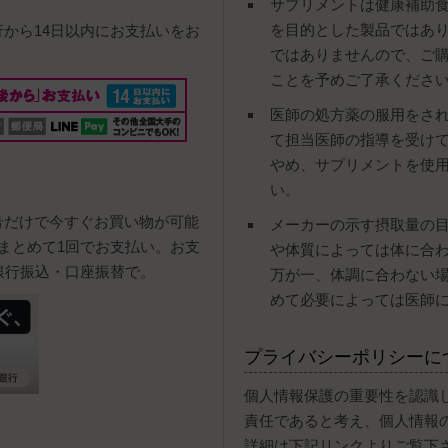
サプリメントは健康補助
を目的とした製品ではあ
行から14日以内にお支払いをお
ではありませんので、ご
ことを予めご了承くださ
医師の処方薬の服用をさ
て担当医師の指導を受け
やめ、サプリメントを使
い。
号だけで今すぐお買い物が可能
メーカーの示す摂取量の
まとめて1回でお支払い。お支
や体質によっては体に合
銀行振込・口座振替で。
万が一、体調に合わない
めて必要によっては医師
プライバシーポリシーに
個人情報保護の重要性を認識
責任であると考え、個人情報
詳細は下記リンクよりご覧下