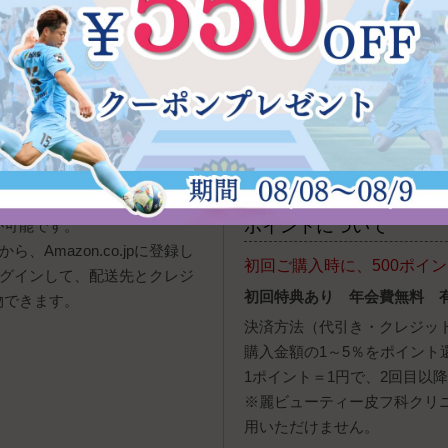
※定休日、営業時間外の発注
す。商品発送は入金確認後と
の場合、お届け希望日に沿え
用できないこともございます。
お電話でのご注文
TEL 0120-947-807
[受付
報（アドレス帳）やクレジットカー
ポイントについて
が可能です。
、Amazon.co.jpに登録し
初回ご購入時に、500ポイ
ログインして、配送先とクレジ
初回特典あり 年会費無料 
物できます。
決済方法（代引き・クレジッ
購入金額の1～5％をポイント
1ポイント＝1円で、2回目以
※麗ビューティー皮フ科クリ
用いただけません。