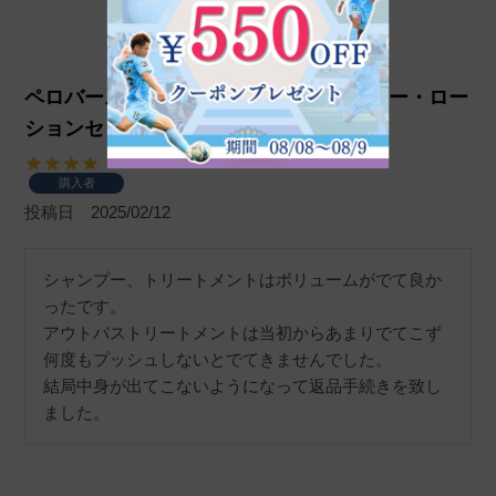
ペロバーム シャンプー・コンディショナー・ロー
ションセット
購入者
投稿日
2025/02/12
シャンプー、トリートメントはボリュームがでて良か
ったです。

アウトバストリートメントは当初からあまりでてこず
何度もプッシュしないとでてきませんでした。

結局中身が出てこないようになって返品手続きを致し
ました。