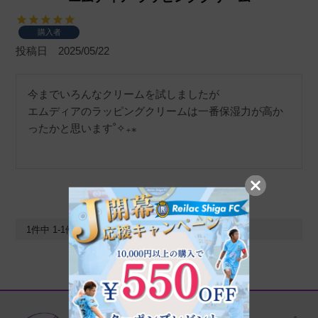
購入者
投稿日
2025/05/22
今までいろんなクリームを試しましたが

エムディアのラッピングクリームは一番保湿力が高か
ったかと思います˚✧₊⁎
1
件中
1
-
1
件表示